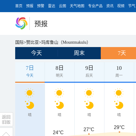
首页
预报
预警
雷达
云图
天气地图
专业产品
资讯
视频
节气
预报
国际
>
赞比亚
>
玛库鲁山（Mountmakulu）
今天
周末
7天
7日
8日
9日
10
今天
明天
后天
周一
晴
晴
晴
晴
29°C
27°C
24°C