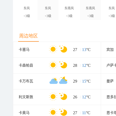
东风
东风
东南风
东南风
东风
<3级
<3级
<3级
<3级
<3级
周边地区
27
/
13
°C
卡塞马
宾加
28
/
12
°C
卡森帕县
卢萨
29
/
15
°C
卡万布瓦
曼萨
26
/
12
°C
利文斯敦
恩多
27
/
11
°C
卡奥马
恩卡