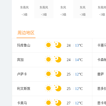
东南风
东南风
东风
东风
东南
<3级
<3级
<3级
<3级
<3级
周边地区
24
/
13
°C
玛库鲁山
卡塞
24
/
14
°C
宾加
卡森
25
/
12
°C
卢萨卡
曼萨
25
/
12
°C
利文斯敦
恩多
27
/
12
°C
卡奥马
恩卡