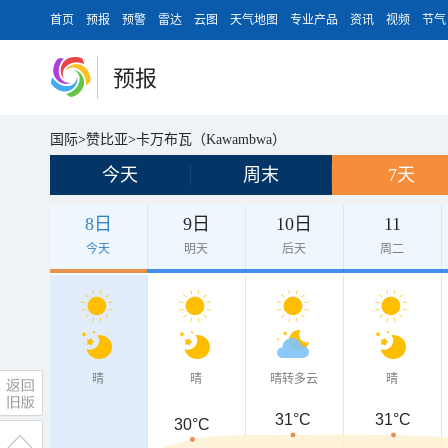
首页
预报
预警
雷达
云图
天气地图
专业产品
资讯
视频
节气
预报
国际
>
赞比亚
>
卡万布瓦（Kawambwa）
今天
周末
7天
8日
9日
10日
11
今天
明天
后天
周二
晴
晴
晴转多云
晴
31°C
31°C
30°C