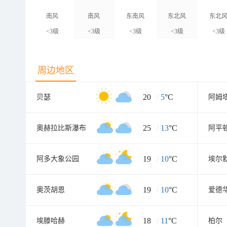
南风
南风
东南风
东北风
东北
<3级
<3级
<3级
<3级
<3级
周边地区
20
/
5
°C
贝瑟
阿姆
25
/
13
°C
奥赫拉比斯瀑布
阿平
19
/
10
°C
阿多大象公园
埃尔
19
/
10
°C
奥茨胡恩
爱德
18
/
11
°C
埃滕哈赫
柏尔