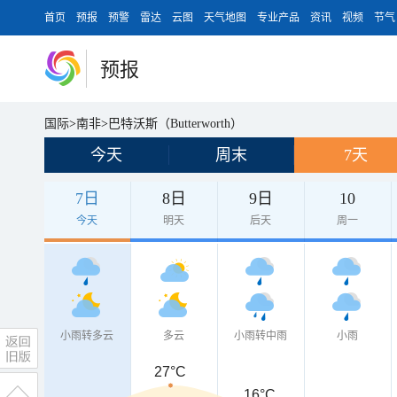
首页
预报
预警
雷达
云图
天气地图
专业产品
资讯
视频
节气
预报
国际
>
南非
>
巴特沃斯（Butterworth）
今天
周末
7天
7日
8日
9日
10
今天
明天
后天
周一
小雨转多云
多云
小雨转中雨
小雨
27°C
16°C