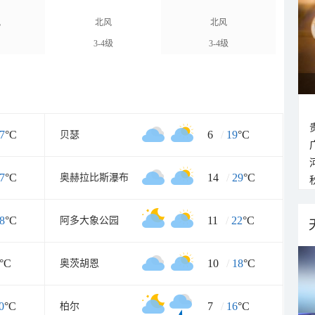
风
北风
北风
3-4级
3-4级
7
°C
6
/
19
°C
贝瑟
7
°C
14
/
29
°C
奥赫拉比斯瀑布
8
°C
11
/
22
°C
阿多大象公园
°C
10
/
18
°C
奥茨胡恩
0
°C
7
/
16
°C
柏尔