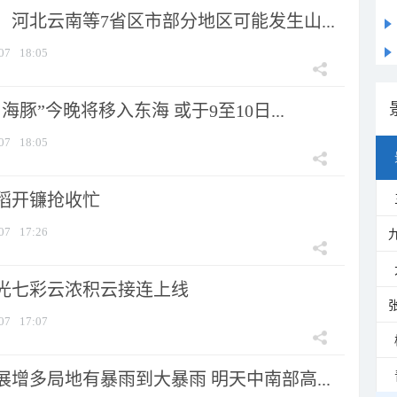
河北云南等7省区市部分地区可能发生山...
07
18:05
海豚”今晚将移入东海 或于9至10日...
07
18:05
稻开镰抢收忙
07
17:26
光七彩云浓积云接连上线
07
17:07
增多局地有暴雨到大暴雨 明天中南部高...