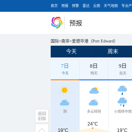
首页
预报
预警
雷达
云图
天气地图
专业产
预报
国际
>
南非
>
爱德华港（Port Edward）
今天
周末
7日
8日
9日
今天
明天
后天
阴
多云转阴
小雨转中雨
24°C
19°C
19°C
19°C