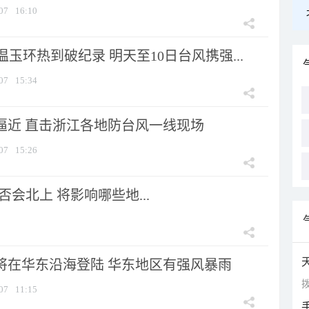
07
16:10
玉环热到破纪录 明天至10日台风携强...
07
15:34
”逼近 直击浙江各地防台风一线现场
07
15:26
会北上 将影响哪些地...
”将在华东沿海登陆 华东地区有强风暴雨
拨
07
11:15