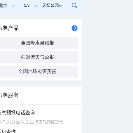
北京
5A
天坛公园
气象产品
全国降水量预报
强对流天气公报
全国地质灾害预报
气象服务
天气预报电话查询
打12121或96121进行天气预报查询
手机查询