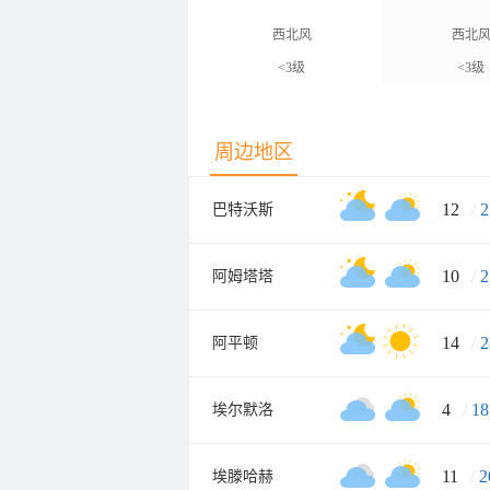
西北风
西北
<3级
<3级
周边地区
12
/
2
巴特沃斯
10
/
2
阿姆塔塔
14
/
2
阿平顿
4
/
18
埃尔默洛
11
/
2
埃滕哈赫