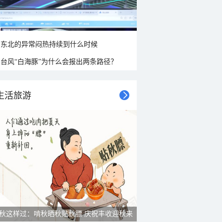
东北的异常闷热持续到什么时候
台风“白海豚”为什么会报出两条路径？
生活旅游
秋这样过：啃秋晒秋贴秋膘 庆祝丰收迎秋来