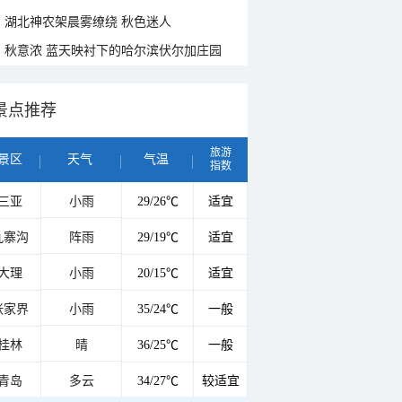
湖北神农架晨雾缭绕 秋色迷人
秋意浓 蓝天映衬下的哈尔滨伏尔加庄园
景点推荐
旅游
景区
天气
气温
指数
三亚
小雨
29/26℃
适宜
九寨沟
阵雨
29/19℃
适宜
大理
小雨
20/15℃
适宜
张家界
小雨
35/24℃
一般
桂林
晴
36/25℃
一般
青岛
多云
34/27℃
较适宜