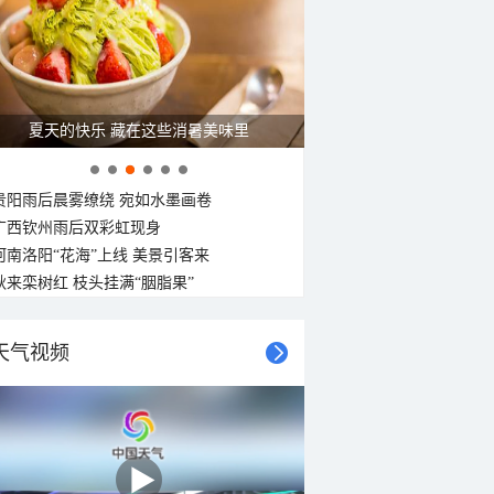
夏天的快乐 藏在这些消暑美味里
贵阳雨后晨雾缭绕 宛如水墨画卷
广西钦州雨后双彩虹现身
河南洛阳“花海”上线 美景引客来
秋来栾树红 枝头挂满“胭脂果”
天气视频