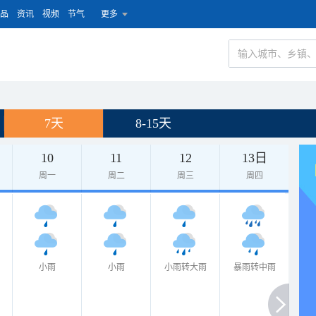
品
资讯
视频
节气
更多
7天
8-15天
10
11
12
13日
周一
周二
周三
周四
小雨
小雨
小雨转大雨
暴雨转中雨