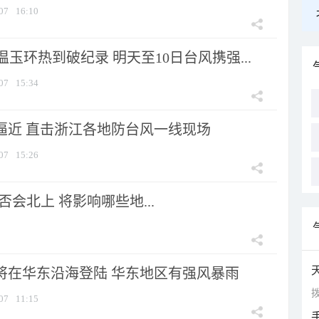
07
16:10
玉环热到破纪录 明天至10日台风携强...
07
15:34
”逼近 直击浙江各地防台风一线现场
07
15:26
会北上 将影响哪些地...
”将在华东沿海登陆 华东地区有强风暴雨
拨
07
11:15