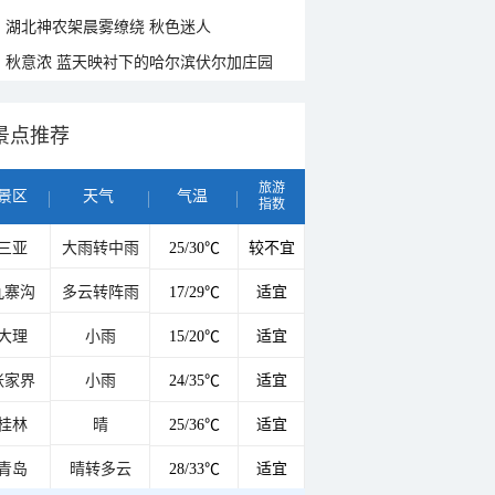
湖北神农架晨雾缭绕 秋色迷人
秋意浓 蓝天映衬下的哈尔滨伏尔加庄园
景点推荐
旅游
景区
天气
气温
指数
三亚
大雨转中雨
25/30℃
较不宜
九寨沟
多云转阵雨
17/29℃
适宜
大理
小雨
15/20℃
适宜
张家界
小雨
24/35℃
适宜
桂林
晴
25/36℃
适宜
青岛
晴转多云
28/33℃
适宜