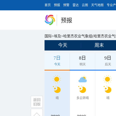
首页
预报
预警
雷达
云图
天气地图
专业产
预报
国际
>
埃及
>
哈里杰农业气象组(哈里杰农业气象站)（
今天
周末
7日
8日
9日
今天
明天
后天
晴
多云转晴
晴