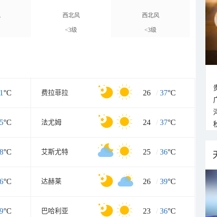
风
西北风
西北风
<3级
<3级
1
°C
26
/
37
°C
费拉菲拉
5
°C
24
/
37
°C
法尤姆
8
°C
25
/
36
°C
艾斯尤特
6
°C
26
/
39
°C
达赫莱
9
°C
23
/
36
°C
巴哈利亚