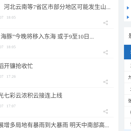
河北云南等7省区市部分地区可能发生山...
07
18:05
海豚”今晚将移入东海 或于9至10日...
07
18:05
稻开镰抢收忙
07
17:26
光七彩云浓积云接连上线
07
17:07
增多局地有暴雨到大暴雨 明天中南部高...