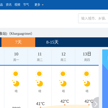
品
资讯
视频
节气
更多
Khargaagrimet）
7天
8-15天
10
11
12
13日
周一
周二
周三
周四
晴
晴
晴
晴
42°C
42°C
41°C