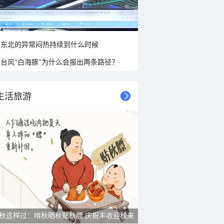
东北的异常闷热持续到什么时候
台风“白海豚”为什么会报出两条路径？
生活旅游
秋这样过：啃秋晒秋贴秋膘 庆祝丰收迎秋来