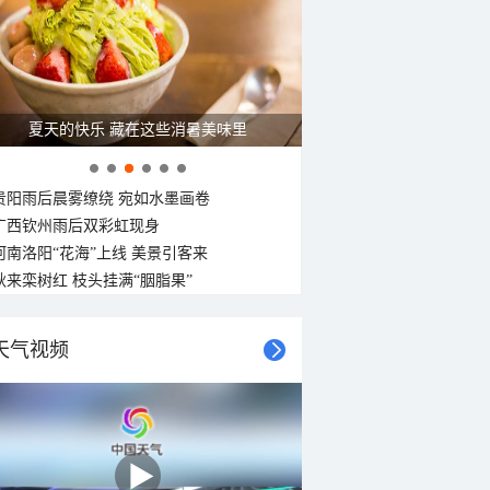
夏天的快乐 藏在这些消暑美味里
贵阳雨后晨雾缭绕 宛如水墨画卷
广西钦州雨后双彩虹现身
河南洛阳“花海”上线 美景引客来
秋来栾树红 枝头挂满“胭脂果”
天气视频