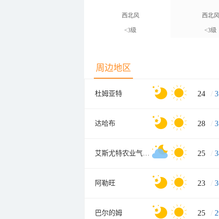
西北风
西北
<3级
<3级
周边地区
24
/
3
杜姆亚特
28
/
3
达哈布
25
/
3
艾斯尤特农业气象组
23
/
3
阿勒旺
25
/
2
巴尔的姆