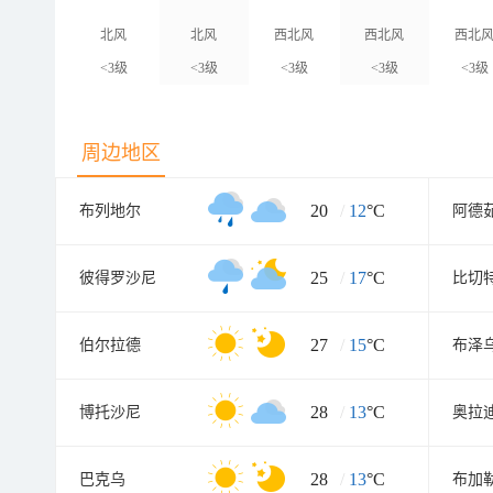
北风
北风
西北风
西北风
西北
<3级
<3级
<3级
<3级
<3级
周边地区
20
/
12
°C
布列地尔
阿德
25
/
17
°C
彼得罗沙尼
比切
27
/
15
°C
伯尔拉德
布泽
28
/
13
°C
博托沙尼
奥拉
28
/
13
°C
巴克乌