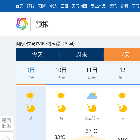
首页
预报
预警
雷达
云图
天气地图
专业产品
资讯
视频
节气
预报
国际
>
罗马尼亚
>
阿拉德（Arad）
今天
周末
7天
9日
10日
11日
12
今天
明天
后天
周三
晴
晴
多云转晴
晴
37°C
33°C