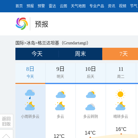
首页
预报
预警
雷达
云图
天气地图
专业产品
资讯
视频
节气
预报
国际
>
冰岛
>
格兰达坦基（Grundartangi）
今天
周末
7天
8日
9日
10日
11
今天
明天
后天
周二
小雨转多云
多云
多云转阴
晴转多云
16°C
14°C
12°C