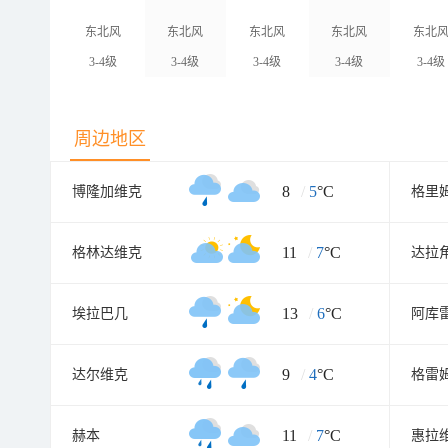
东北风
东北风
东北风
东北风
东北
3-4级
3-4级
3-4级
3-4级
3-4级
周边地区
8
/
5
°C
博隆加维克
格里
11
/
7
°C
格林达维克
达拉
13
/
6
°C
埃拉巴几
阿库
9
/
4
°C
达尔维克
格雷
11
/
7
°C
赫本
惠拉