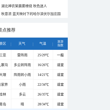
湖北神农架晨雾缭绕 秋色迷人
秋意浓 蓝天映衬下的哈尔滨伏尔加庄园
景点推荐
旅游
景区
天气
气温
指数
三亚
雷阵雨
25/29℃
一般
九寨沟
多云转阵雨
16/26℃
适宜
大理
阵雨转小雨
14/21℃
适宜
张家界
小雨
22/34℃
适宜
桂林
多云
26/35℃
适宜
青岛
晴
28/34℃
适宜