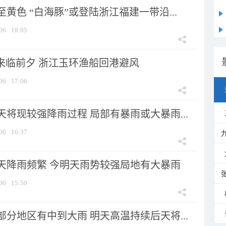
黄色 “白海豚”或登陆浙江福建一带沿...
06
18:05
”来临前夕 浙江玉环渔船回港避风
06
17:06
将现较强降雨过程 局部有暴雨或大暴雨...
06
16:37
天降雨频繁 今明天雨势较强局地有大暴雨
06
15:50
分地区有中到大雨 明天高温持续后天将...