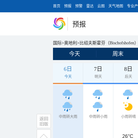
首页
预报
预警
雷达
云图
天气地图
专业产
预报
国际
>
奥地利
>
比绍夫斯霍芬（Bischofshofen
今天
周末
6日
7日
8日
今天
明天
后天
中雨转大雨
中雨转小雨
小雨转晴
26°C