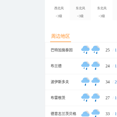
西北风
东北风
东北风
<3级
<3级
<3级
周边地区
25
/
1
巴特加施泰因
24
/
1
布兰德
34
/
2
波伊斯多夫
27
/
1
布雷根茨
33
/
1
德意志兰茨贝格