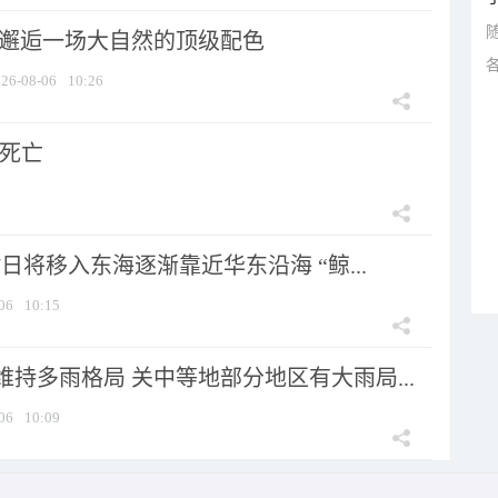
 邂逅一场大自然的顶级配色
26-08-06
10:26
人死亡
7日将移入东海逐渐靠近华东沿海 “鲸...
06
10:15
持多雨格局 关中等地部分地区有大雨局...
06
10:09