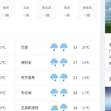
南风
北风
西北风
西风
西南风
<3级
<3级
<3级
<3级
<3级
5
°C
33
/
20
°C
巴登
2
°C
27
/
14
°C
锡利安
0
°C
23
/
14
°C
阿亨基希
6
°C
24
/
12
°C
布伦纳
9
°C
34
/
21
°C
艾森斯塔特