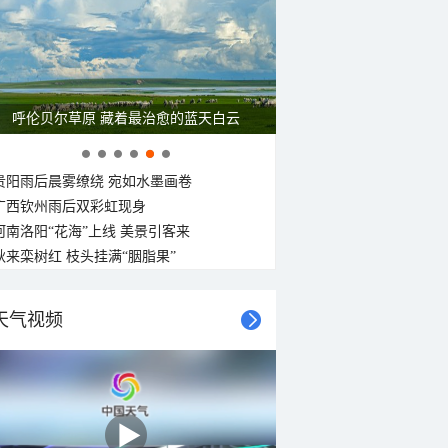
呼伦贝尔草原 藏着最治愈的蓝天白云
贵阳雨后晨雾缭绕 宛如水墨画卷
广西钦州雨后双彩虹现身
河南洛阳“花海”上线 美景引客来
秋来栾树红 枝头挂满“胭脂果”
天气视频