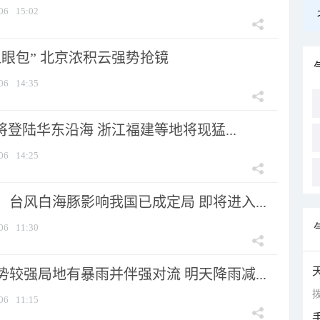
06
15:02
显眼包” 北京浓积云强势抢镜
06
14:35
将登陆华东沿海 浙江福建等地将现猛...
06
14:25
台风白海豚影响我国已成定局 即将进入...
06
11:30
较强局地有暴雨并伴强对流 明天降雨减...
拨
06
11:15