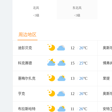
北风
东北风
<3级
<3级
周边地区
12
/
26
°C
迪彭贝克
奥斯
15
/
25
°C
科克赛德
博弗
13
/
26
°C
塞梅尔扎克
里提
12
/
26
°C
亨克
奥斯
11
/
26
°C
布拉斯哈特
安特