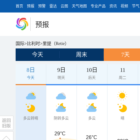
首页
预报
预警
雷达
云图
天气地图
专业产品
资讯
视频
节气
预报
国际
>
比利时
>
里提（Retie）
今天
周末
7天
8日
9日
10日
11
今天
明天
后天
周二
多云转晴
阴转多云
多云
晴
29°C
26°C