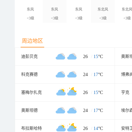
东风
东风
东风
东北风
东北
<3级
<3级
<3级
<3级
<3级
周边地区
26
/
15
°C
迪彭贝克
奥斯
24
/
17
°C
科克赛德
博弗
26
/
15
°C
塞梅尔扎克
亨克
24
/
17
°C
奥斯坦德
埃尔
26
/
14
°C
布拉斯哈特
安特