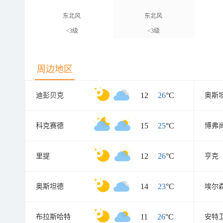
东北风
东北风
<3级
<3级
周边地区
12
/
26
°C
迪彭贝克
奥斯
15
/
25
°C
科克赛德
博弗
12
/
26
°C
里提
亨克
14
/
23
°C
奥斯坦德
埃尔
11
/
26
°C
布拉斯哈特
安特