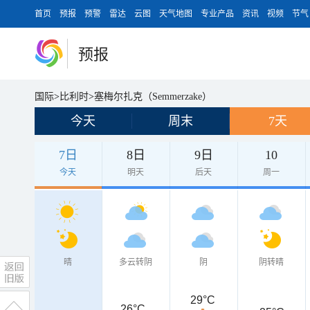
首页
预报
预警
雷达
云图
天气地图
专业产品
资讯
视频
节气
预报
国际
>
比利时
>
塞梅尔扎克（Semmerzake）
今天
周末
7天
7日
8日
9日
10
今天
明天
后天
周一
晴
多云转阴
阴
阴转晴
29°C
26°C