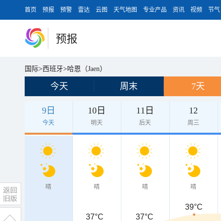
首页
预报
预警
雷达
云图
天气地图
专业产品
资讯
视频
节气
预报
国际
>
西班牙
>
哈恩（Jaen）
今天
周末
7天
9日
10日
11日
12
今天
明天
后天
周三
晴
晴
晴
晴
39°C
37°C
37°C