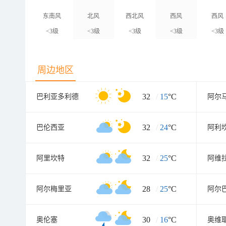
东南风
北风
西北风
西风
西风
<3级
<3级
<3级
<3级
<3级
周边地区
32
/
15
°C
巴利亚多利德
阿尔
32
/
24
°C
巴伦西亚
阿利
32
/
25
°C
阿里坎特
阿维
28
/
25
°C
阿尔梅里亚
阿尔
30
/
16
°C
奥伦塞
奥维