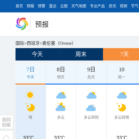
首页
预报
预警
雷达
云图
天气地图
专业产品
资讯
视频
节气
预报
国际
>
西班牙
>
奥伦塞（Orense）
今天
周末
7天
7日
8日
9日
10
今天
明天
后天
周一
晴
多云
多云转阴
多云转晴
33°C
33°C
33°C
33°C