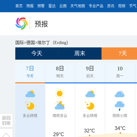
首页
预报
预警
雷达
云图
天气地图
专业产品
资讯
视频
节气
预报
国际
>
德国
>
埃尔丁（Erding）
今天
周末
7天
7日
8日
9日
10
今天
明天
后天
周一
多云转晴
晴转多云
多云转晴
阴转小雨
34°C
32°C
29°C