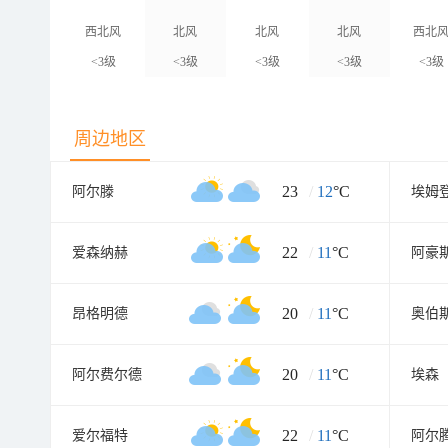
西北风
北风
北风
北风
西北
<3级
<3级
<3级
<3级
<3级
周边地区
23
/
12
°C
阿尔滕
埃姆
22
/
11
°C
爱森纳赫
阿豪
20
/
11
°C
昂格明德
奥伯
20
/
11
°C
阿尔费尔德
埃森
22
/
11
°C
爱尔福特
阿尔