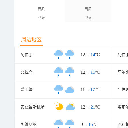
西风
西风
<3级
<3级
周边地区
12
/
14
°C
阿伯丁
阿伯
12
/
15
°C
艾拉岛
阿尔
11
/
17
°C
爱丁堡
阿伯
12
/
21
°C
安德鲁斯机场
埃布
9
/
15
°C
阿维莫尔
巴利