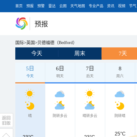
首页
预报
预警
雷达
云图
天气地图
专业产品
资讯
视频
节气
预报
国际
>
英国
>
贝德福德（Bedford）
今天
周末
7天
5日
6日
7日
8
今天
明天
后天
周六
晴
阴转多云
晴转多云
阴转晴
25°C