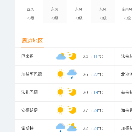
西风
东风
东风
东风
东南
<3级
<3级
<3级
<3级
<3级
周边地区
24
/
11
°C
巴米扬
法拉
36
/
27
°C
加兹阿巴德
北沙
30
/
19
°C
法扎巴德
赫拉
37
/
24
°C
安德胡伊
海拉
32
/
23
°C
霍斯特
加德