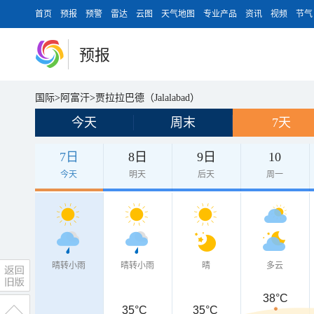
首页
预报
预警
雷达
云图
天气地图
专业产品
资讯
视频
节气
预报
国际
>
阿富汗
>
贾拉拉巴德（Jalalabad）
今天
周末
7天
7日
8日
9日
10
今天
明天
后天
周一
晴转小雨
晴转小雨
晴
多云
38°C
35°C
35°C