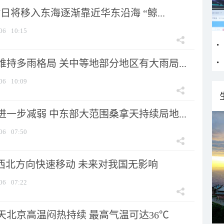
7日将移入东海逐渐靠近华东沿海 “鲸...
06
10:15
持多雨格局 关中等地部分地区有大雨局...
06
10:09
一步减弱 中东部大范围桑拿天持续局地...
06
07:50
向西北方向快速移动 未来对我国无影响
06
07:22
天北京高温闷热持续 最高气温可达36℃