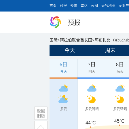
首页
预报
预警
雷达
云图
天气地图
专业产
预报
国际
>
阿拉伯联合酋长国
>
阿布扎比（Abudhab
今天
周末
6日
7日
8日
今天
明天
后天
多云
多云转晴
多云转晴
45°C
44°C