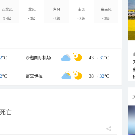
西北风
北风
东风
南风
东南风
3-4级
<3级
<3级
<3级
<3级
2
°C
43
/
31
°C
沙迦国际机场
2
°C
38
/
32
°C
富查伊拉
人死亡