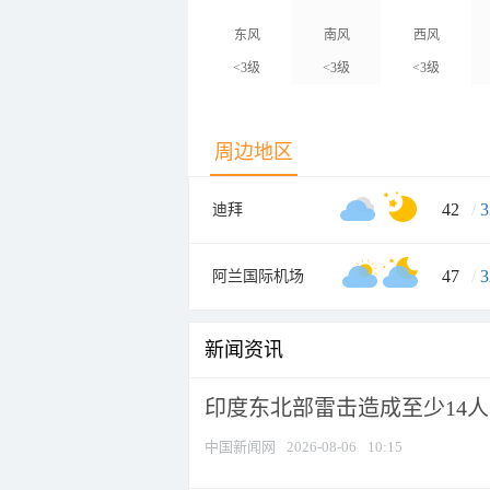
东风
南风
西风
<3级
<3级
<3级
周边地区
42
/
3
迪拜
47
/
3
阿兰国际机场
新闻资讯
印度东北部雷击造成至少14
中国新闻网
2026-08-06
10:15