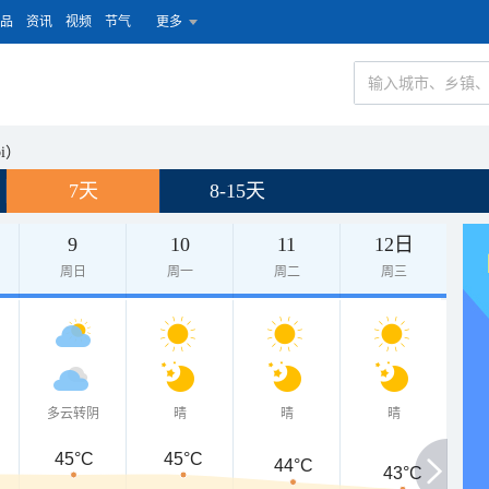
品
资讯
视频
节气
更多
i）
7天
8-15天
9
10
11
12日
周日
周一
周二
周三
多云转阴
晴
晴
晴
45°C
45°C
44°C
43°C