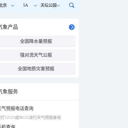
北京
5A
天坛公园
气象产品
全国降水量预报
强对流天气公报
全国地质灾害预报
气象服务
天气预报电话查询
打12121或96121进行天气预报查询
手机查询