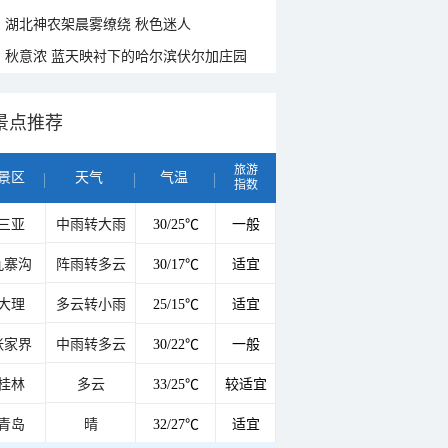
湖北神农架晨雾缭绕 秋色迷人
秋意浓 蓝天映衬下的哈尔滨伏尔加庄园
景点推荐
旅游
景区
天气
气温
指数
三亚
中雨转大雨
30/25℃
一般
九寨沟
阵雨转多云
30/17℃
适宜
大理
多云转小雨
25/15℃
适宜
张家界
中雨转多云
30/22℃
一般
桂林
多云
33/25℃
较适宜
青岛
晴
32/27℃
适宜