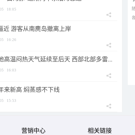
05
18:05
”逼近 游客从南麂岛撤离上岸
05
16:26
高温闷热天气延续至后天 西部北部多雷...
05
16:03
年来新高 焖蒸感不下线
05
15:53
营销中心
相关链接