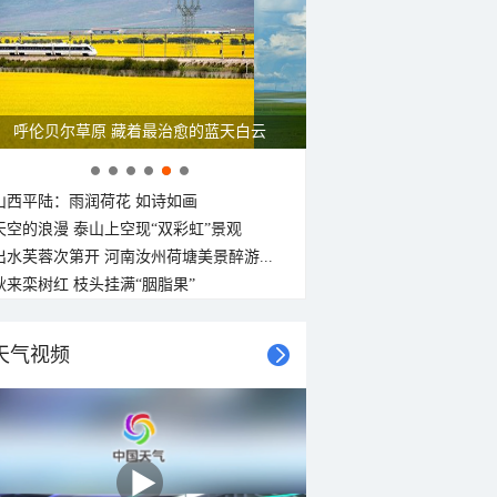
呼伦贝尔草原 藏着最治愈的蓝天白云
山西平陆：雨润荷花 如诗如画
天空的浪漫 泰山上空现“双彩虹”景观
出水芙蓉次第开 河南汝州荷塘美景醉游...
秋来栾树红 枝头挂满“胭脂果”
天气视频