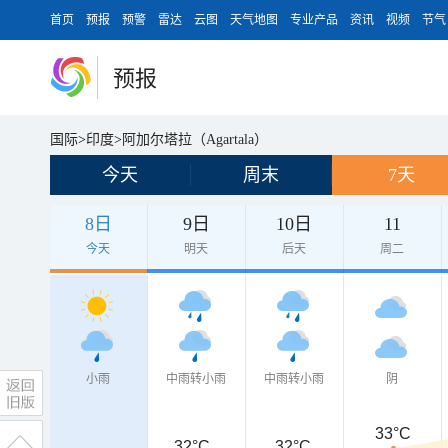
首页
预报
预警
雷达
云图
天气地图
专业产品
资讯
视频
节气
预报
国际
>
印度
>
阿加尔塔拉（Agartala）
今天
周末
7天
8日
9日
10日
11
今天
明天
后天
周二
小雨
中雨转小雨
中雨转小雨
阴
33°C
32°C
32°C