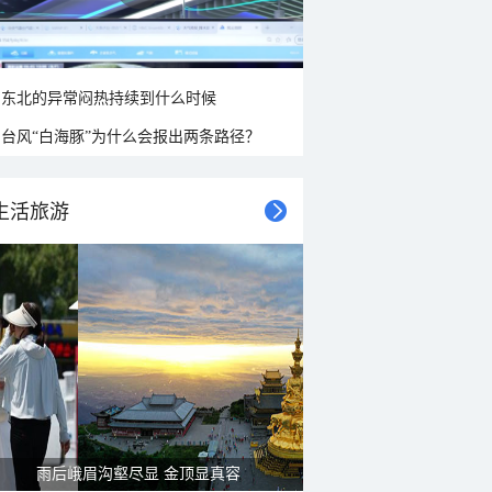
东北的异常闷热持续到什么时候
台风“白海豚”为什么会报出两条路径？
生活旅游
雨后峨眉沟壑尽显 金顶显真容