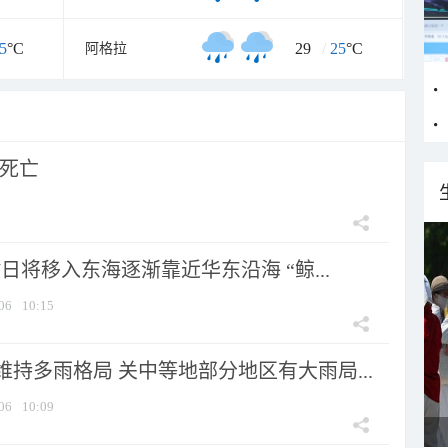
5
°C
29
/
25
°C
阿格拉
人死亡
7日将移入东海逐渐靠近华东沿海 “鲸...
06
10:15
持多雨格局 关中等地部分地区有大雨局...
06
10:09