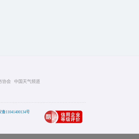
务协会
中国天气频道
11041400134号