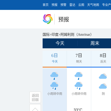
首页
预报
预警
雷达
云图
天气地图
专业产
预报
国际
>
印度
>
阿姆利则（Amritsar）
今天
周末
6日
7日
8日
今天
明天
后天
小雨转中雨
小雨转中雨
阴
33°C