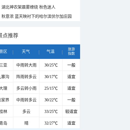
湖北神农架晨雾缭绕 秋色迷人
秋意浓 蓝天映衬下的哈尔滨伏尔加庄园
景点推荐
旅游
景区
天气
气温
指数
三亚
中雨转大雨
30/25℃
一般
九寨沟
阵雨转多云
30/17℃
适宜
大理
多云转小雨
25/15℃
适宜
张家界
中雨转多云
30/22℃
一般
桂林
多云
33/25℃
较适宜
青岛
晴
32/27℃
适宜