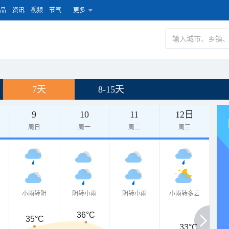
品
资讯
视频
节气
更多
7天
8-15天
9
10
11
12日
周日
周一
周二
周三
小雨转阴
阴转小雨
阴转小雨
小雨转多云
36°C
35°C
33°C