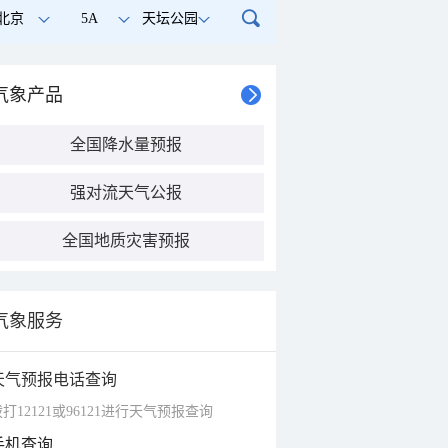
北京
5A
天坛公园
气象产品
全国降水量预报
强对流天气公报
全国地质灾害预报
气象服务
天气预报电话查询
打12121或96121进行天气预报查询
手机查询