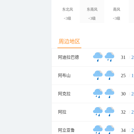
东北风
东南风
南风
<3级
<3级
<3级
周边地区
31
/
2
阿迪拉巴德
25
/
1
阿布山
30
/
2
阿克拉
32
/
2
阿拉
34
/
2
阿立亚鲁