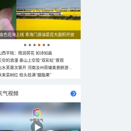
金色花海上线 青海门源油菜花大面积开放
山西平陆：雨润荷花 如诗如画
天空的浪漫 泰山上空现“双彩虹”景观
出水芙蓉次第开 河南汝州荷塘美景醉游...
秋来栾树红 枝头挂满“胭脂果”
天气视频