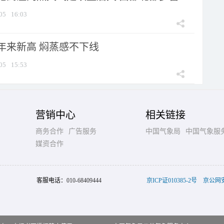
05
16:03
年来新高 焖蒸感不下线
05
15:53
营销中心
相关链接
商务合作
广告服务
中国气象局
中国气象服
媒资合作
客服电话：
010-68409444
京ICP证010385-2号
京公网安备