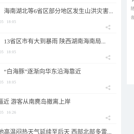
海南湖北等6省区部分地区发生山洪灾害...
05
18:05
13省区市有大到暴雨 陕西湖南海南局...
05
18:05
：“白海豚”逐渐向华东沿海靠近
05
18:05
”逼近 游客从南麂岛撤离上岸
05
16:26
高温闷热天气延续至后天 西部北部多雷...