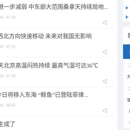
一步减弱 中东部大范围桑拿天持续局地...
06
07:50
向西北方向快速移动 未来对我国无影响
06
07:22
天北京高温闷热持续 最高气温可达36℃
06
07:10
7日将移入东海 “鲸鱼”已登陆菲律...
06
06:05
生成了