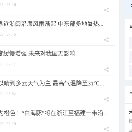
08
08:46
靠近浙闽沿海风雨渐起 中东部多地暑热...
08
07:45
强度缓慢增强 未来对我国无影响
08
07:17
晴到多云天气为主 最高气温降至31℃...
08
06:52
橙色！“白海豚”将在浙江至福建一带沿...
拨
08
06:10