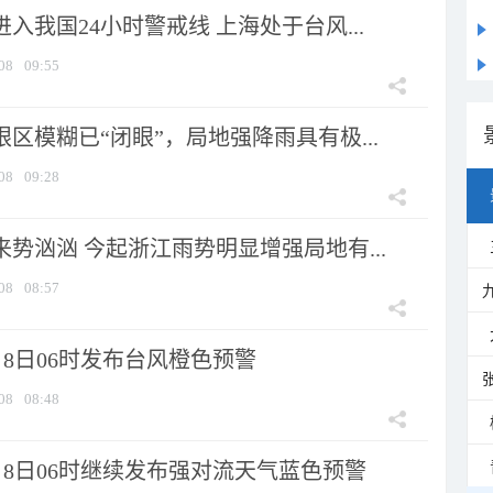
进入我国24小时警戒线 上海处于台风...
08
09:55
眼区模糊已“闭眼”，局地强降雨具有极...
08
09:28
来势汹汹 今起浙江雨势明显增强局地有...
08
08:57
8日06时发布台风橙色预警
08
08:48
月8日06时继续发布强对流天气蓝色预警