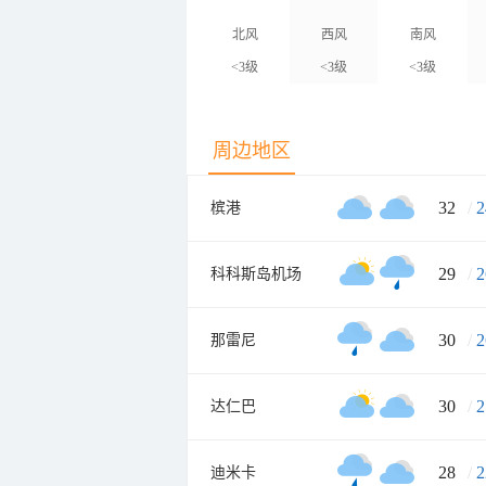
北风
西风
南风
<3级
<3级
<3级
周边地区
32
/
2
槟港
29
/
2
科科斯岛机场
30
/
2
那雷尼
30
/
2
达仁巴
28
/
2
迪米卡