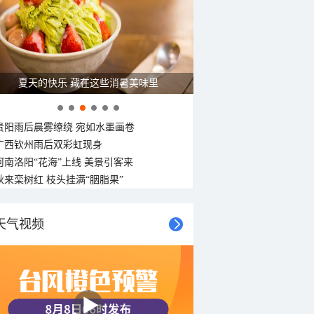
夏天的快乐 藏在这些消暑美味里
贵阳雨后晨雾缭绕 宛如水墨画卷
广西钦州雨后双彩虹现身
河南洛阳“花海”上线 美景引客来
秋来栾树红 枝头挂满“胭脂果”
天气视频