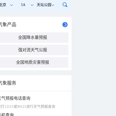
北京
5A
天坛公园
气象产品
全国降水量预报
强对流天气公报
全国地质灾害预报
气象服务
天气预报电话查询
打12121或96121进行天气预报查询
手机查询