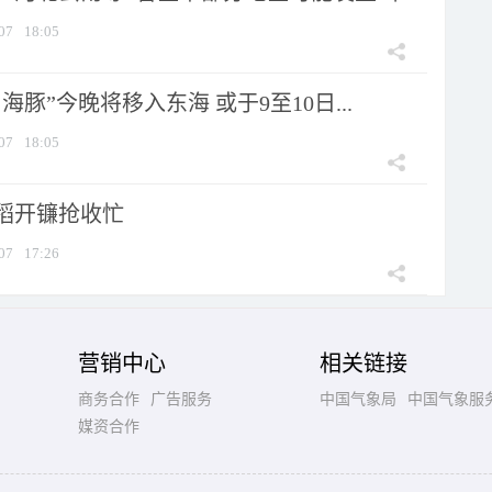
07
18:05
海豚”今晚将移入东海 或于9至10日...
07
18:05
稻开镰抢收忙
07
17:26
营销中心
相关链接
商务合作
广告服务
中国气象局
中国气象服
媒资合作