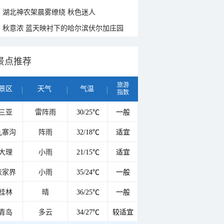
湖北神农架晨雾缭绕 秋色迷人
秋意浓 蓝天映衬下的哈尔滨伏尔加庄园
景点推荐
旅游
景区
天气
气温
指数
三亚
雷阵雨
30/25℃
一般
九寨沟
阵雨
32/18℃
适宜
大理
小雨
21/15℃
适宜
张家界
小雨
35/24℃
一般
桂林
晴
36/25℃
一般
青岛
多云
34/27℃
较适宜