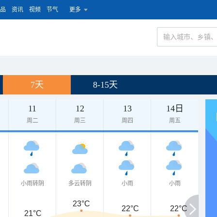
品
资讯
视频
节气
更多
7天
8-15天
11
12
13
14日
周二
周三
周四
周五
小雨转阴
多云转阴
小雨
小雨
23°C
22°C
22°C
21°C