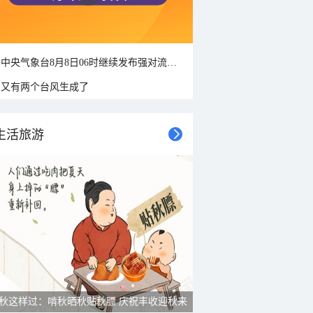
中央气象台8月8日06时继续发布强对流天气蓝色预警
又有两个台风生成了
生活旅游
秋这样过：啃秋晒秋贴秋膘 庆祝丰收迎秋来