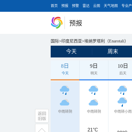
首页
预报
预警
雷达
云图
天气地图
专业产
预报
国际
>
印度尼西亚
>
埃纳罗塔利（Enarotali）
今天
周末
8日
9日
10日
今天
明天
后天
中雨转阴
中雨转阴
中雨转小雨
21°C