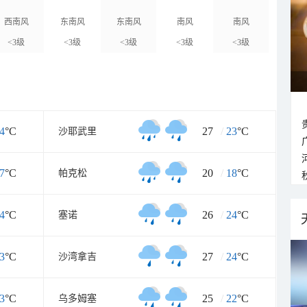
西南风
东南风
东南风
南风
南风
<3级
<3级
<3级
<3级
<3级
4
°C
27
/
23
°C
沙耶武里
7
°C
20
/
18
°C
帕克松
4
°C
26
/
24
°C
塞诺
3
°C
27
/
24
°C
沙湾拿吉
3
°C
25
/
22
°C
乌多姆塞