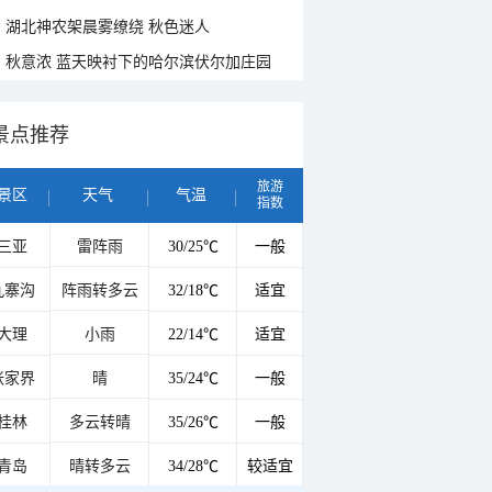
湖北神农架晨雾缭绕 秋色迷人
秋意浓 蓝天映衬下的哈尔滨伏尔加庄园
景点推荐
旅游
景区
天气
气温
指数
三亚
雷阵雨
30/25℃
一般
九寨沟
阵雨转多云
32/18℃
适宜
大理
小雨
22/14℃
适宜
张家界
晴
35/24℃
一般
桂林
多云转晴
35/26℃
一般
青岛
晴转多云
34/28℃
较适宜