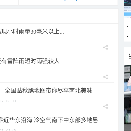
小时雨量30毫米以上...
天有雷阵雨短时雨强较大
节！ 全国贴秋膘地图带你尽享南北美味
07
08:00
靠近华东沿海 冷空气南下中东部多地暑...
07
07:45