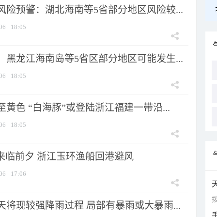
险预警：湖北海南等5省部分地区风险较...
06
18:05
黑龙江海南岛等5省区部分地区可能发生...
06
18:05
黄色 “白海豚”或登陆浙江福建一带沿...
06
18:05
”来临前夕 浙江玉环渔船回港避风
06
17:06
拨
将现较强降雨过程 局部有暴雨或大暴雨...