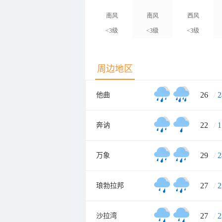
南风
南风
西风
<3级
<3级
<3级
周边地区
26
/
2
他曲
22
/
1
奔讷
29
/
2
万象
27
/
2
琅勃拉邦
27
/
2
沙拉湾