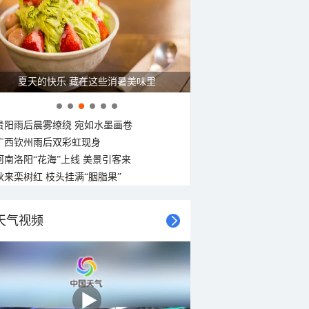
夏天的快乐 藏在这些消暑美味里
贵阳雨后晨雾缭绕 宛如水墨画卷
广西钦州雨后双彩虹现身
河南洛阳“花海”上线 美景引客来
秋来栾树红 枝头挂满“胭脂果”
天气视频