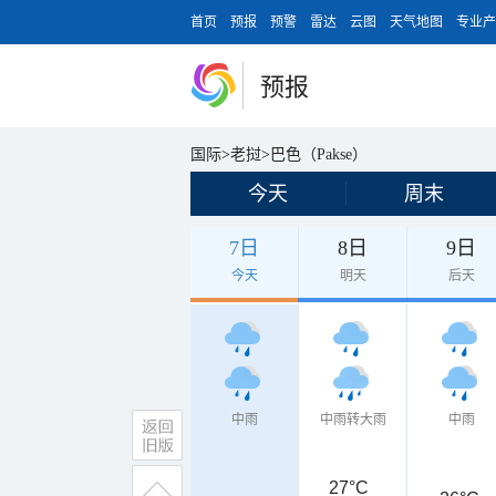
首页
预报
预警
雷达
云图
天气地图
专业产
预报
国际
>
老挝
>
巴色（Pakse）
今天
周末
7日
8日
9日
今天
明天
后天
中雨
中雨转大雨
中雨
27°C