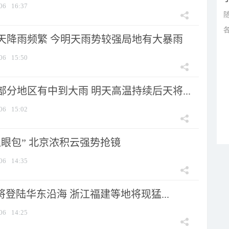
06
16:37
天降雨频繁 今明天雨势较强局地有大暴雨
06
15:50
分地区有中到大雨 明天高温持续后天将...
06
15:02
显眼包” 北京浓积云强势抢镜
06
14:35
将登陆华东沿海 浙江福建等地将现猛...
06
14:25