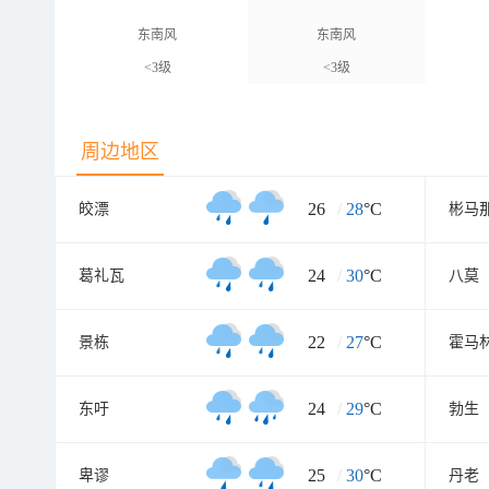
东南风
东南风
<3级
<3级
周边地区
26
/
28
°C
皎漂
彬马
24
/
30
°C
葛礼瓦
八莫
22
/
27
°C
景栋
霍马
24
/
29
°C
东吁
勃生
25
/
30
°C
卑谬
丹老