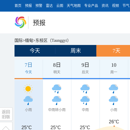
首页
预报
预警
雷达
云图
天气地图
专业产品
资讯
视频
节气
预报
国际
>
缅甸
>
东枝区（Taunggyi）
今天
周末
7天
7日
8日
9日
10
今天
明天
后天
周一
小雨
中雨转小雨
中雨
小雨
26°C
25°C
25°C
25°C
25°C