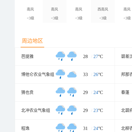
南风
南风
南风
西南风
南风
<3级
<3级
<3级
<3级
<3级
周边地区
28
/
27
°C
芭提雅
碧差
33
/
26
°C
博他仑农业气象组
邦那
29
/
24
°C
猜也贲
春蓬
29
/
23
°C
北冲农业气象组
北碧
31
/
24
°C
程逸
北柳