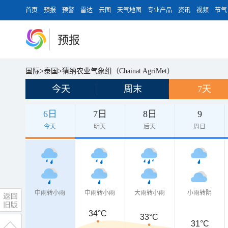
首页
预报
预警
雷达
云图
天气地图
专业产品
资讯
视频
节气
预报
国际
>
泰国
>
猜纳农业气象组（Chainat AgriMet）
今天
周末
7天
6日
7日
8日
9
今天
明天
后天
周日
中雨转小雨
中雨转小雨
大雨转小雨
小雨转阴
34°C
33°C
31°C