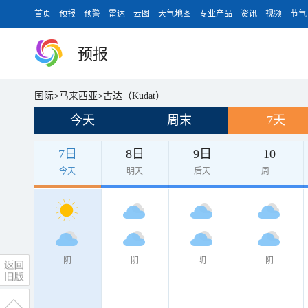
首页
预报
预警
雷达
云图
天气地图
专业产品
资讯
视频
节气
预报
国际
>
马来西亚
>
古达（Kudat）
今天
周末
7天
7日
8日
9日
10
今天
明天
后天
周一
阴
阴
阴
阴