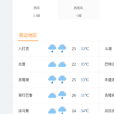
西风
西南风
3-4级
<3级
周边地区
25
/
33
°C
八打灵
斗湖
22
/
35
°C
古晋
巴特
25
/
33
°C
吉隆坡
丰盛
26
/
31
°C
哥打巴鲁
吉隆
24
/
34
°C
淡马鲁
瓜拉