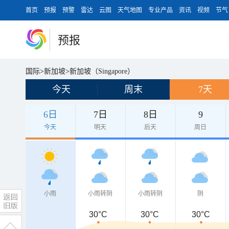
首页
预报
预警
雷达
云图
天气地图
专业产品
资讯
视频
节气
预报
国际
>
新加坡
>
新加坡（Singapore）
今天
周末
7天
6日
7日
8日
9
今天
明天
后天
周日
小雨
小雨转阴
小雨转阴
阴
30°C
30°C
30°C