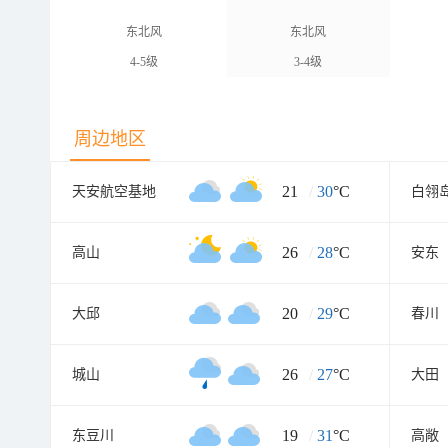
东北风
东北风
4-5级
3-4级
周边地区
21
/
30
°C
天安航空基地
白翎
26
/
28
°C
高山
安东
20
/
29
°C
大邱
春川
26
/
27
°C
城山
大田
19
/
31
°C
东豆川
高敞