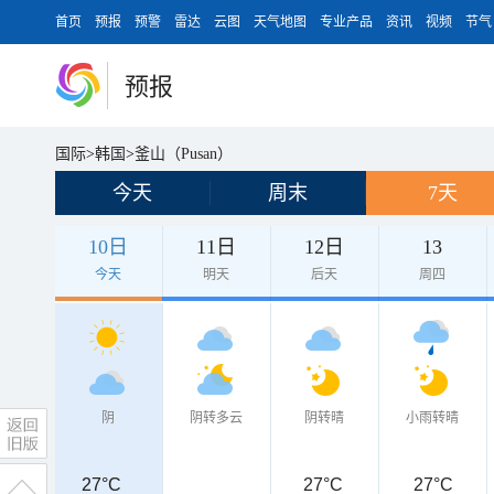
首页
预报
预警
雷达
云图
天气地图
专业产品
资讯
视频
节气
预报
国际
>
韩国
>
釜山（Pusan）
今天
周末
7天
10日
11日
12日
13
今天
明天
后天
周四
阴
阴转多云
阴转晴
小雨转晴
27°C
27°C
27°C
27°C