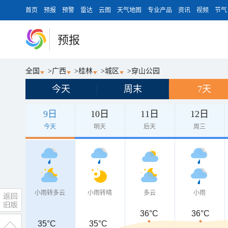
首页
预报
预警
雷达
云图
天气地图
专业产品
资讯
视频
节气
预报
全国
>
广西
>
桂林
>
城区
>
穿山公园
今天
周末
7天
9日
10日
11日
12日
今天
明天
后天
周三
小雨转多云
小雨转晴
多云
小雨
36°C
36°C
35°C
35°C