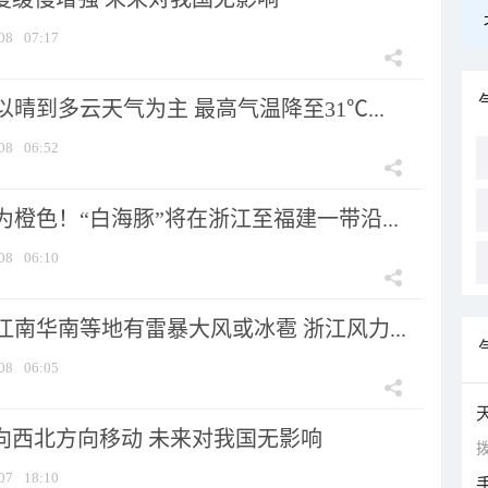
08
07:17
晴到多云天气为主 最高气温降至31℃...
08
06:52
橙色！“白海豚”将在浙江至福建一带沿...
08
06:10
南华南等地有雷暴大风或冰雹 浙江风力...
08
06:05
将向西北方向移动 未来对我国无影响
拨
07
18:10