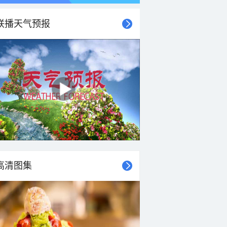
联播天气预报
21时
22时
23时
00时
01时
02时
03时
04时
高清图集
28°C
28°C
27°C
27°C
27°C
26°C
26°C
26°C
2