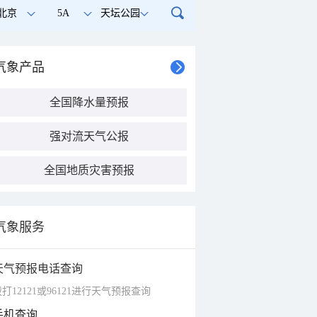
北京
5A
天坛公园
气象产品
全国降水量预报
强对流天气公报
全国地质灾害预报
气象服务
天气预报电话查询
打12121或96121进行天气预报查询
手机查询