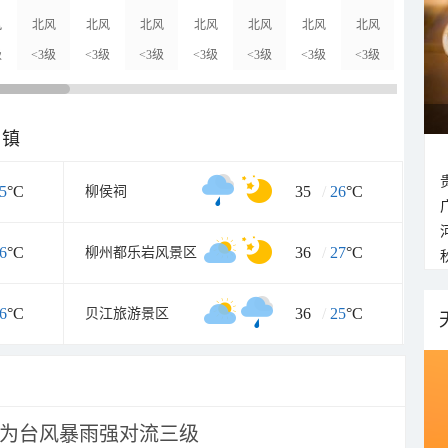
风
北风
北风
北风
北风
北风
北风
北风
北风
级
<3级
<3级
<3级
<3级
<3级
<3级
<3级
<3级
乡镇
5
°C
35
/
26
°C
柳侯祠
6
°C
36
/
27
°C
柳州都乐岩风景区
6
°C
36
/
25
°C
贝江旅游景区
为台风暴雨强对流三级