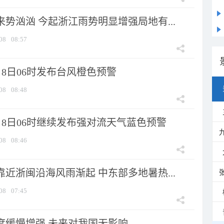
来势汹汹 今起浙江雨势明显增强局地有...
08
08:57
8日06时发布台风橙色预警
08
08:48
月8日06时继续发布强对流天气蓝色预警
08
08:46
靠近浙闽沿海风雨渐起 中东部多地暑热...
08
07:45
强度缓慢增强 未来对我国无影响