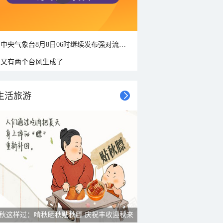
中央气象台8月8日06时继续发布强对流天气蓝色预警
又有两个台风生成了
生活旅游
秋这样过：啃秋晒秋贴秋膘 庆祝丰收迎秋来