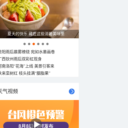
北风
北风
北风
北风
北风
北风
东风
东南风
<3级
<3级
<3级
<3级
<3级
<3级
<3级
<3级
夏天的快乐 藏在这些消暑美味里
贵阳雨后晨雾缭绕 宛如水墨画卷
广西钦州雨后双彩虹现身
河南洛阳“花海”上线 美景引客来
秋来栾树红 枝头挂满“胭脂果”
天气视频