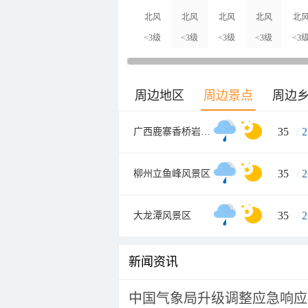
北风
北风
北风
北风
北
<3级
<3级
<3级
<3级
<3
周边地区
周边景点
周边
35
/
2
广西鹿寨香桥岩溶国家地质公园
35
/
2
柳州立鱼峰风景区
35
/
2
大龙潭风景区
新闻资讯
中国气象局升级调整应急响应