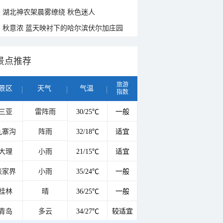
湖北神农架晨雾缭绕 秋色迷人
秋意浓 蓝天映衬下的哈尔滨伏尔加庄园
景点推荐
旅游
景区
天气
气温
指数
三亚
雷阵雨
30/25℃
一般
九寨沟
阵雨
32/18℃
适宜
大理
小雨
21/15℃
适宜
张家界
小雨
35/24℃
一般
桂林
晴
36/25℃
一般
青岛
多云
34/27℃
较适宜