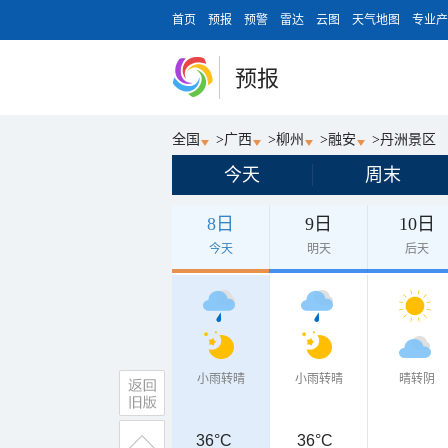
首页
预报
预警
雷达
云图
天气地图
专业产
预报
全国
>
广西
>
柳州
>
融安
>
丹洲景区
今天
周末
8日
9日
10日
今天
明天
后天
小雨转晴
小雨转晴
晴转阴
36°C
36°C