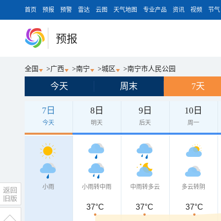
首页
预报
预警
雷达
云图
天气地图
专业产品
资讯
视频
节气
预报
全国
>
广西
>
南宁
>
城区
>
南宁市人民公园
今天
周末
7天
7日
8日
9日
10日
今天
明天
后天
周一
小雨
小雨转中雨
中雨转多云
多云转阴
37°C
37°C
37°C