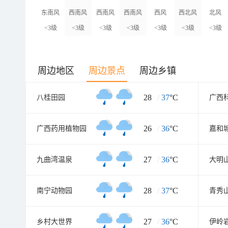
东南风
西南风
西南风
西南风
西风
西北风
北风
<3级
<3级
<3级
<3级
<3级
<3级
<3级
周边地区
周边景点
周边乡镇
28
/
37
°C
八桂田园
广西
26
/
36
°C
广西药用植物园
嘉和
27
/
36
°C
九曲湾温泉
大明
28
/
37
°C
南宁动物园
青秀
27
/
36
°C
乡村大世界
伊岭