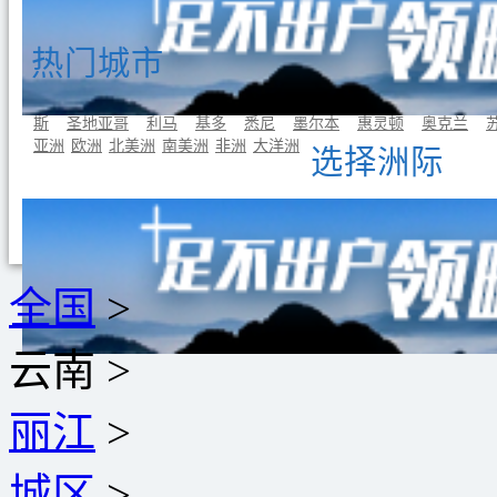
热门城市
曼谷
东京
首尔
吉隆坡
新加坡
巴黎
罗马
伦敦
雅典
斯
圣地亚哥
利马
基多
悉尼
墨尔本
惠灵顿
奥克兰
亚洲
欧洲
北美洲
南美洲
非洲
大洋洲
选择洲际
全国
>
云南
>
丽江
>
城区
>