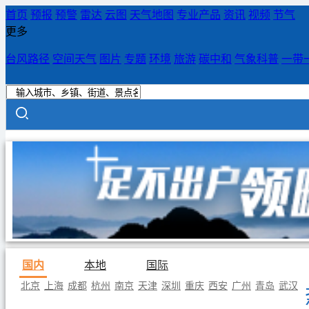
首页
预报
预警
雷达
云图
天气地图
专业产品
资讯
视频
节气
更多
台风路径
空间天气
图片
专题
环境
旅游
碳中和
气象科普
一带
国内
本地
国际
北京
上海
成都
杭州
南京
天津
深圳
重庆
西安
广州
青岛
武汉