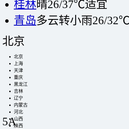
桂林
晴
26/37℃
适宜
青岛
多云转小雨
26/32
北京
北京
上海
天津
重庆
黑龙江
吉林
辽宁
内蒙古
河北
5A
山西
陕西