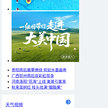
贵阳雨后晨雾缭绕 宛如水墨画卷
广西钦州雨后双彩虹现身
河南洛阳“花海”上线 美景引客来
秋来栾树红 枝头挂满“胭脂果”
天气视频