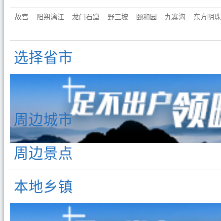
故宫
阳朔漓江
龙门石窟
野三坡
颐和园
九寨沟
东方明珠
选择省市
周边城市
周边景点
本地乡镇