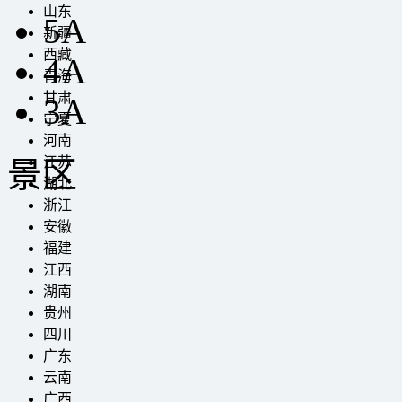
山东
5A
新疆
西藏
4A
青海
甘肃
3A
宁夏
河南
江苏
景区
湖北
浙江
安徽
福建
江西
湖南
贵州
四川
广东
云南
广西