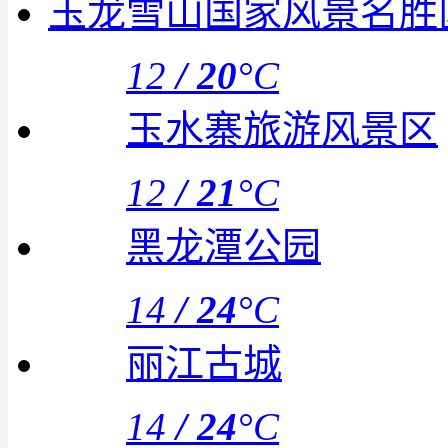
玉龙雪山国家风景名胜
12
/
20
°C
玉水寨旅游风景区
12
/
21
°C
黑龙潭公园
14
/
24
°C
丽江古城
14
/
24
°C