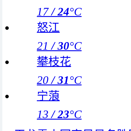
17
/
24
°C
怒江
21
/
30
°C
攀枝花
20
/
31
°C
宁蒗
13
/
23
°C