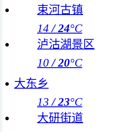
束河古镇
14
/
24
°C
泸沽湖景区
10
/
20
°C
大东乡
13
/
23
°C
大研街道