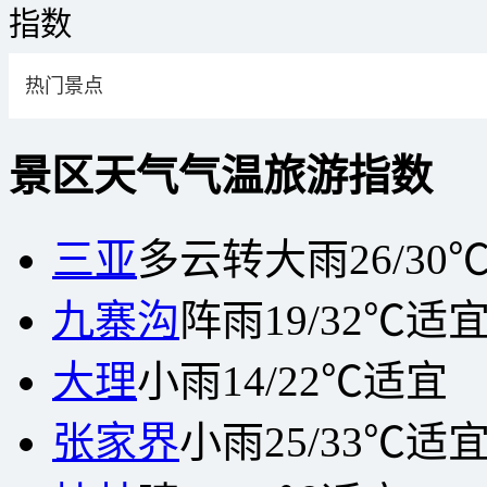
指数
热门景点
景区
天气
气温
旅游指数
三亚
多云转大雨
26/30
九寨沟
阵雨
19/32℃
适
大理
小雨
14/22℃
适宜
张家界
小雨
25/33℃
适