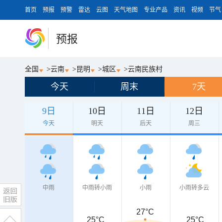
首页
预报
预警
雷达
云图
天气地图
专业产品
资讯
视频
节气
预报
全国
>
云南
>
昆明
>
城区
>
云南民族村
今天
周末
7天
9日
10日
11日
12日
今天
明天
后天
周三
中雨
中雨转小雨
小雨
小雨转多云
27°C
25°C
25°C