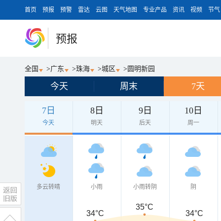
首页
预报
预警
雷达
云图
天气地图
专业产品
资讯
视频
节气
预报
全国
>
广东
>
珠海
>
城区
>
圆明新园
今天
周末
7天
7日
8日
9日
10日
今天
明天
后天
周一
多云转晴
小雨
小雨转阴
阴
35°C
34°C
34°C