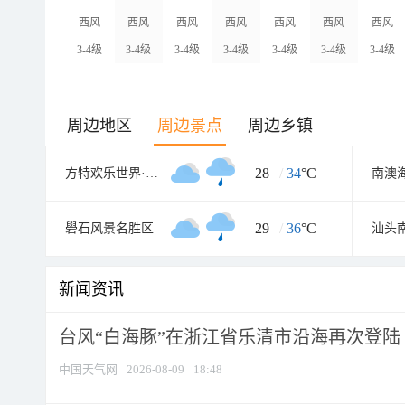
西风
西风
西风
西风
西风
西风
西风
3-4级
3-4级
3-4级
3-4级
3-4级
3-4级
3-4级
周边地区
周边景点
周边乡镇
28
/
34
°C
方特欢乐世界·蓝水星
29
/
36
°C
礐石风景名胜区
汕头
新闻资讯
台风“白海豚”在浙江省乐清市沿海再次登陆
中国天气网
2026-08-09
18:48