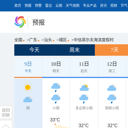
首页
预报
预警
雷达
云图
天气地图
专业产品
资讯
视频
节气
预报
全国
>
广东
>
汕头
>
城区
>
中信高尔夫海滨度假村
今天
周末
7天
9日
10日
11日
12日
今天
明天
后天
周三
阴
小雨
多云转小雨
阴转小雨
33°C
32°C
32°C