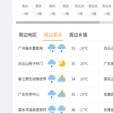
南风
西风
西风
西风
西北风
西北风
西北风
<3级
<3级
<3级
<3级
<3级
<3级
<3级
周边地区
周边景点
周边乡镇
33
/
26
°C
广州抽水蓄能电厂旅游度假区
白云
35
/
28
°C
白云山柯子岭门
广东
34
/
28
°C
香江野生动物世界
莲花
35
/
29
°C
广东科学中心
宝墨
36
/
27
°C
碧水湾温泉度假村
长隆