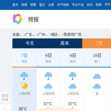
首页
预报
预警
雷达
云图
天气地图
专业产品
资讯
视频
节气
预报
全国
>
广东
>
广州
>
城区
>
陈家祠广场
今天
周末
7天
7日
8日
9日
10日
今天
明天
后天
周一
小雨转晴
小雨转阴
小雨转阴
阴
37°C
37°C
36°C