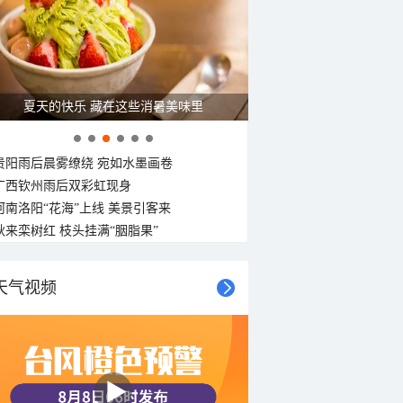
夏天的快乐 藏在这些消暑美味里
贵阳雨后晨雾缭绕 宛如水墨画卷
广西钦州雨后双彩虹现身
河南洛阳“花海”上线 美景引客来
秋来栾树红 枝头挂满“胭脂果”
天气视频