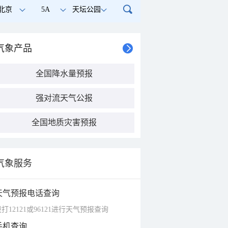
北京
5A
天坛公园
气象产品
全国降水量预报
强对流天气公报
全国地质灾害预报
气象服务
天气预报电话查询
打12121或96121进行天气预报查询
手机查询