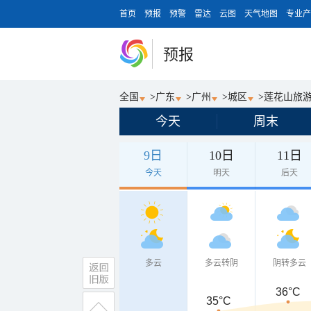
首页
预报
预警
雷达
云图
天气地图
专业产
预报
全国
>
广东
>
广州
>
城区
>
莲花山旅
今天
周末
9日
10日
11日
今天
明天
后天
多云
多云转阴
阴转多云
36°C
35°C