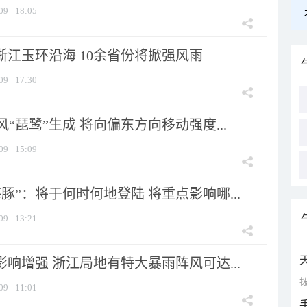
09
18:05
浙江玉环沿海 10余省份将掀强风雨
09
17:30
风“琵鹭”生成 将向偏东方向移动强度...
09
15:09
豚”：将于何时何地登陆 将重点影响哪...
09
13:21
影响增强 浙江局地有特大暴雨阵风可达...
拨
09
11:01