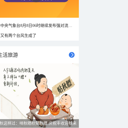
中央气象台8月8日06时继续发布强对流天气蓝色预警
又有两个台风生成了
生活旅游
秋这样过：啃秋晒秋贴秋膘 庆祝丰收迎秋来