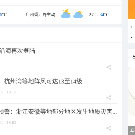
6
°C
27
/
34
°C
广州香江野生动物世界
市沿海再次登陆
：杭州湾等地阵风可达13至14级
09
18:15
预警：浙江安徽等地部分地区发生地质灾害...
09
18:05
立