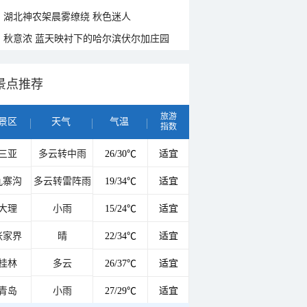
湖北神农架晨雾缭绕 秋色迷人
秋意浓 蓝天映衬下的哈尔滨伏尔加庄园
景点推荐
旅游
景区
天气
气温
指数
三亚
多云转中雨
26/30℃
适宜
九寨沟
多云转雷阵雨
19/34℃
适宜
大理
小雨
15/24℃
适宜
张家界
晴
22/34℃
适宜
桂林
多云
26/37℃
适宜
青岛
小雨
27/29℃
适宜