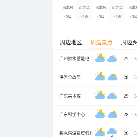
西北风
西北风
西北风
西北风
西北
<3级
<3级
<3级
<3级
<3
周边地区
周边景点
周边
25
/
3
广州抽水蓄能电厂旅游度假区
28
/
3
洪秀全故居
29
/
3
广东美术馆
28
/
3
广东科学中心
26
/
3
碧水湾温泉度假村