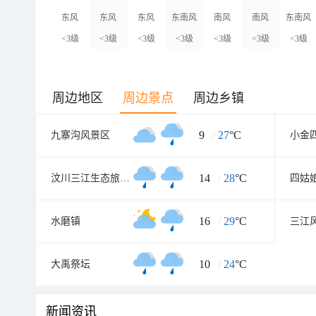
东风
东风
东风
东南风
南风
南风
东南风
<3级
<3级
<3级
<3级
<3级
<3级
<3级
周边地区
周边景点
周边乡镇
9
/
27
°C
九寨沟风景区
14
/
28
°C
汶川三江生态旅游区
四姑
16
/
29
°C
水磨镇
三江
10
/
24
°C
大禹祭坛
新闻资讯