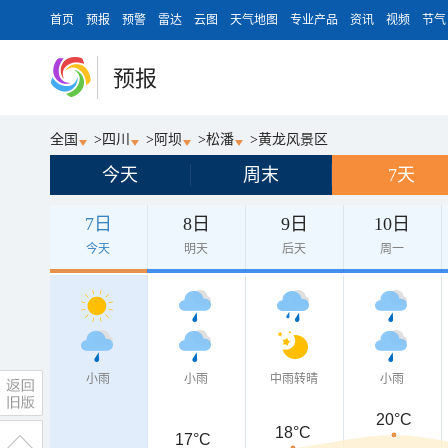
首页
预报
预警
雷达
云图
天气地图
专业产品
资讯
视频
节气
预报
全国
>
四川
>
阿坝
>
松潘
>
黄龙风景区
今天
周末
7天
7日
8日
9日
10日
今天
明天
后天
周一
小雨
小雨
中雨转晴
小雨
20°C
18°C
17°C