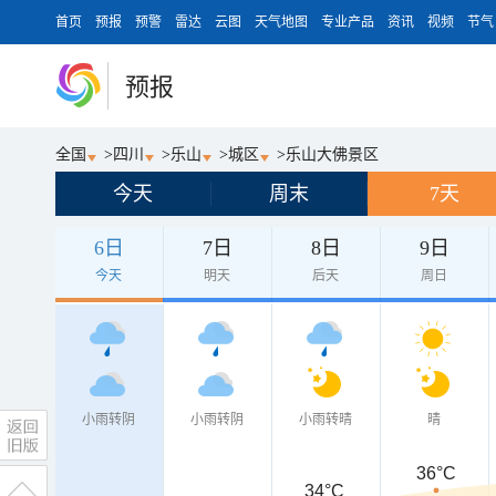
首页
预报
预警
雷达
云图
天气地图
专业产品
资讯
视频
节气
预报
全国
>
四川
>
乐山
>
城区
>
乐山大佛景区
今天
周末
7天
6日
7日
8日
9日
今天
明天
后天
周日
小雨转阴
小雨转阴
小雨转晴
晴
36°C
34°C