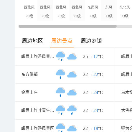
西北风
西北风
西北风
西北风
东南风
东风
东北风
<3级
<3级
<3级
<3级
<3级
<3级
<3级
周边地区
周边景点
周边乡镇
25
/
17
°C
峨眉山旅游风景区零公里入口
32
/
22
°C
东方佛都
32
/
24
°C
金鹰山庄
乌木
32
/
23
°C
峨眉山竹叶青生态茗园
大佛
22
/
18
°C
峨眉山旅游风景区
犍为