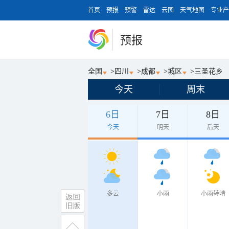
首页
预报
预警
雷达
云图
天气地图
专业产
预报
全国
>
四川
>
成都
>
城区
>
三圣花乡
今天
周末
6日
7日
8日
今天
明天
后天
多云
小雨
小雨转晴