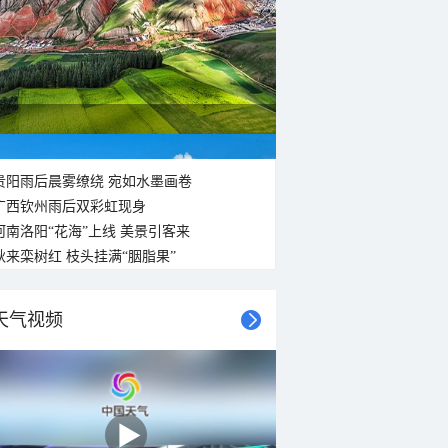
贵阳雨后晨雾缭绕 宛如水墨画卷
广西钦州雨后双彩虹现身
河南洛阳“花海”上线 美景引客来
秋来栾树红 枝头挂满“胭脂果”
天气视频