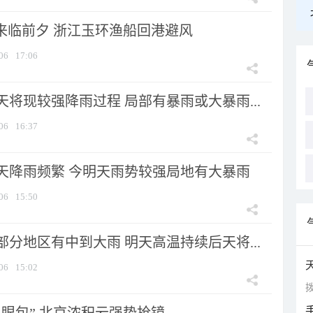
”来临前夕 浙江玉环渔船回港避风
06
17:06
将现较强降雨过程 局部有暴雨或大暴雨...
06
16:37
天降雨频繁 今明天雨势较强局地有大暴雨
06
15:50
分地区有中到大雨 明天高温持续后天将...
06
15:02
拨