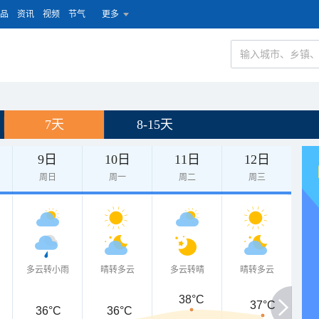
品
资讯
视频
节气
更多
7天
8-15天
9日
10日
11日
12日
周日
周一
周二
周三
多云转小雨
晴转多云
多云转晴
晴转多云
38°C
37°C
36°C
36°C