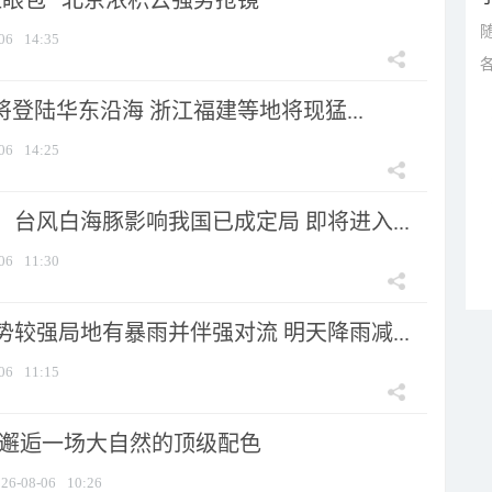
显眼包” 北京浓积云强势抢镜
06
14:35
将登陆华东沿海 浙江福建等地将现猛...
06
14:25
台风白海豚影响我国已成定局 即将进入...
06
11:30
较强局地有暴雨并伴强对流 明天降雨减...
06
11:15
 邂逅一场大自然的顶级配色
26-08-06
10:26