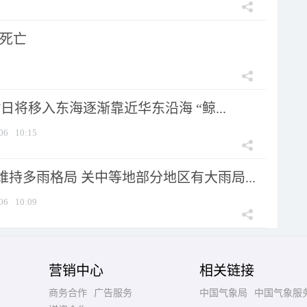
人死亡
7日将移入东海逐渐靠近华东沿海 “鲸...
06
10:15
持多雨格局 关中等地部分地区有大雨局...
06
10:09
营销中心
相关链接
商务合作
广告服务
中国气象局
中国气象服