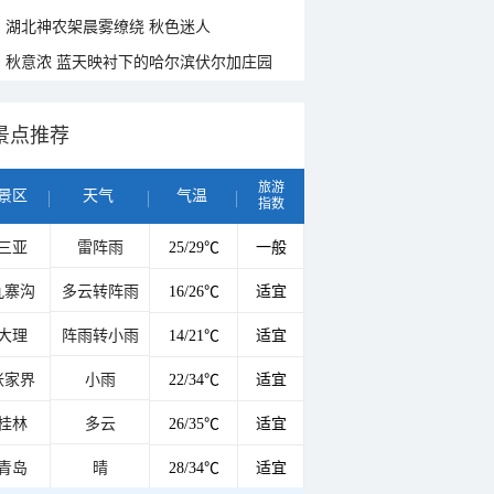
湖北神农架晨雾缭绕 秋色迷人
秋意浓 蓝天映衬下的哈尔滨伏尔加庄园
景点推荐
旅游
景区
天气
气温
指数
三亚
雷阵雨
25/29℃
一般
九寨沟
多云转阵雨
16/26℃
适宜
大理
阵雨转小雨
14/21℃
适宜
张家界
小雨
22/34℃
适宜
桂林
多云
26/35℃
适宜
青岛
晴
28/34℃
适宜