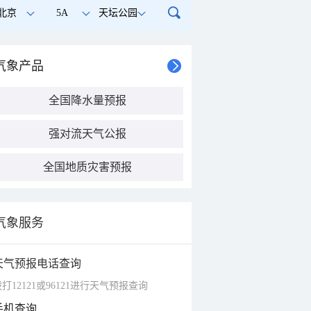
北京
5A
天坛公园
气象产品
全国降水量预报
强对流天气公报
全国地质灾害预报
气象服务
天气预报电话查询
打12121或96121进行天气预报查询
手机查询