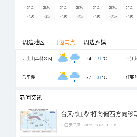
北风
北风
北风
北风
北风
北风
北风
<3级
<3级
<3级
<3级
<3级
<3级
<3级
周边地区
周边景点
周边乡镇
24
/
31
°C
五尖山森林公园
平江
27
/
31
°C
岳阳楼
任弼
新闻资讯
台风“灿鸿”将向偏西方向移
中国天气网
2026-08-08
18:18