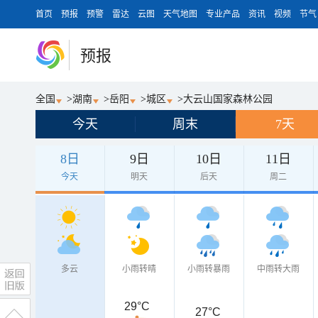
首页
预报
预警
雷达
云图
天气地图
专业产品
资讯
视频
节气
预报
全国
>
湖南
>
岳阳
>
城区
>
大云山国家森林公园
今天
周末
7天
8日
9日
10日
11日
今天
明天
后天
周二
多云
小雨转晴
小雨转暴雨
中雨转大雨
29°C
27°C