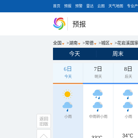
首页
预报
预警
雷达
云图
天气地图
专业产
预报
全国
>
湖南
>
常德
>
城区
>
花岩溪国
今天
周末
6日
7日
8日
今天
明天
后天
小雨
中雨转小雨
小雨
34°C
33°C