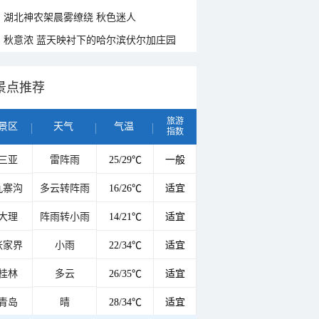
湖北神农架晨雾缭绕 秋色迷人
秋意浓 蓝天映衬下的哈尔滨伏尔加庄园
景点推荐
旅游
景区
天气
气温
指数
三亚
雷阵雨
25/29℃
一般
九寨沟
多云转阵雨
16/26℃
适宜
大理
阵雨转小雨
14/21℃
适宜
张家界
小雨
22/34℃
适宜
桂林
多云
26/35℃
适宜
青岛
晴
28/34℃
适宜