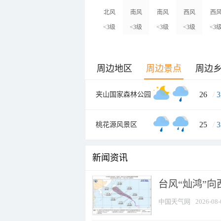
北风
南风
南风
西风
西
<3级
<3级
<3级
<3级
<3
周边地区
周边景点
周边
26
/
3
夹山国家森林公园
25
/
3
桃花源风景区
新闻资讯
台风“灿鸿”
中国天气网
2026-08-