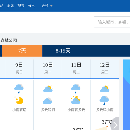
品
资讯
视频
节气
更多
家森林公园
7天
8-15天
9日
10日
11日
12日
周日
周一
周二
周三
小雨转晴
多云转阴
小雨转多云
多云转小雨
37°C
33°C