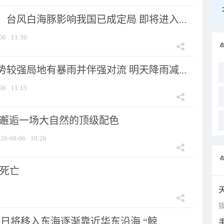
台风白海豚影响我国已成定局 即将进入...
06
11:30
较强局地有暴雨并伴强对流 明天降雨减...
06
11:15
 邂逅一场大自然的顶级配色
26-08-06
10:26
人死亡
拨
7日将移入东海逐渐靠近华东沿海 “鲸...