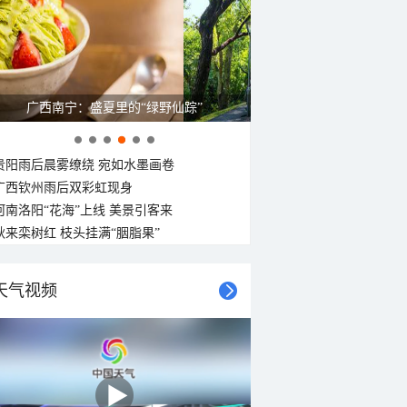
广西南宁：盛夏里的“绿野仙踪”
贵阳雨后晨雾缭绕 宛如水墨画卷
广西钦州雨后双彩虹现身
河南洛阳“花海”上线 美景引客来
秋来栾树红 枝头挂满“胭脂果”
天气视频