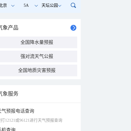
北京
5A
天坛公园
气象产品
全国降水量预报
强对流天气公报
全国地质灾害预报
气象服务
天气预报电话查询
打12121或96121进行天气预报查询
手机查询