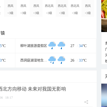
风
西风
西风
西风
西北风
西北风
西北风
西风
级
<3级
<3级
<3级
<3级
<3级
<3级
<3级
乡镇
5
°C
27
/
34
°C
柳叶湖旅游度假区
3
°C
26
/
33
°C
西洞庭湖湿地生态旅游风景区
向西北方向移动 未来对我国无影响
06
18:17