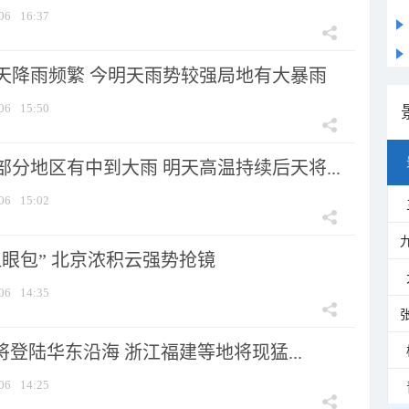
06
16:37
天降雨频繁 今明天雨势较强局地有大暴雨
06
15:50
分地区有中到大雨 明天高温持续后天将...
06
15:02
显眼包” 北京浓积云强势抢镜
06
14:35
将登陆华东沿海 浙江福建等地将现猛...
06
14:25