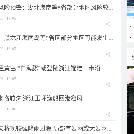
险预警：湖北海南等5省部分地区风险较...
06
18:05
黑龙江海南岛等5省区部分地区可能发生...
06
18:05
黄色 “白海豚”或登陆浙江福建一带沿...
06
18:05
”来临前夕 浙江玉环渔船回港避风
06
17:06
将现较强降雨过程 局部有暴雨或大暴雨...