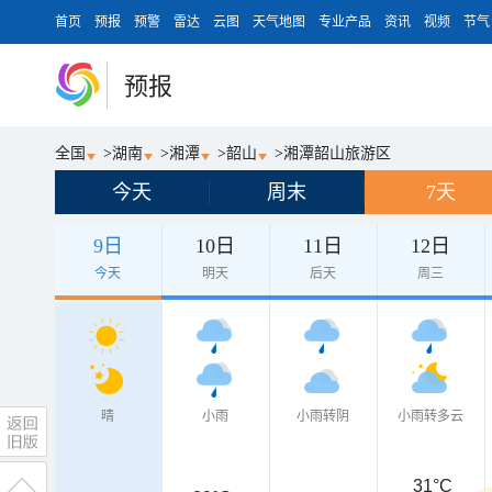
首页
预报
预警
雷达
云图
天气地图
专业产品
资讯
视频
节气
预报
全国
>
湖南
>
湘潭
>
韶山
>
湘潭韶山旅游区
今天
周末
7天
9日
10日
11日
12日
今天
明天
后天
周三
晴
小雨
小雨转阴
小雨转多云
31°C