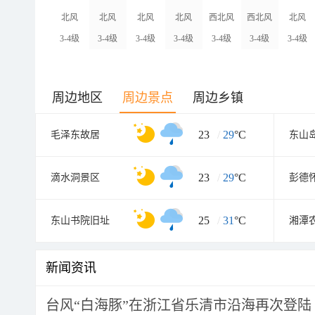
北风
北风
北风
北风
西北风
西北风
北风
3-4级
3-4级
3-4级
3-4级
3-4级
3-4级
3-4级
周边地区
周边景点
周边乡镇
23
/
29
°C
毛泽东故居
东山
23
/
29
°C
滴水洞景区
彭德
25
/
31
°C
东山书院旧址
湘潭
新闻资讯
台风“白海豚”在浙江省乐清市沿海再次登陆