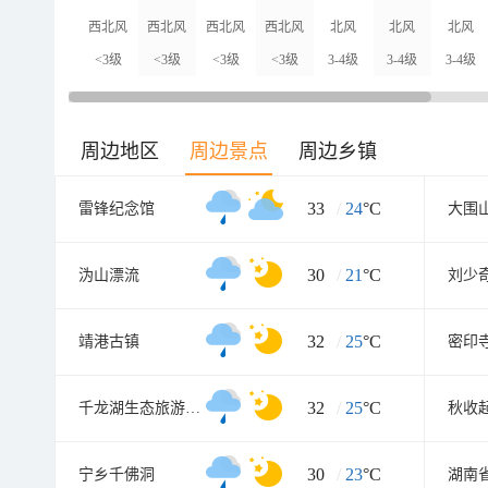
西北风
西北风
西北风
西北风
北风
北风
北风
<3级
<3级
<3级
<3级
3-4级
3-4级
3-4级
周边地区
周边景点
周边乡镇
33
/
24
°C
雷锋纪念馆
30
/
21
°C
沩山漂流
刘少
32
/
25
°C
靖港古镇
密印
32
/
25
°C
千龙湖生态旅游度假村
30
/
23
°C
宁乡千佛洞
湖南