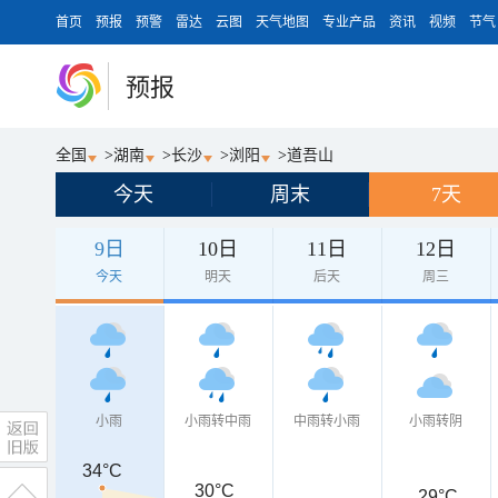
首页
预报
预警
雷达
云图
天气地图
专业产品
资讯
视频
节气
预报
全国
>
湖南
>
长沙
>
浏阳
>
道吾山
今天
周末
7天
9日
10日
11日
12日
今天
明天
后天
周三
小雨
小雨转中雨
中雨转小雨
小雨转阴
34°C
30°C
29°C