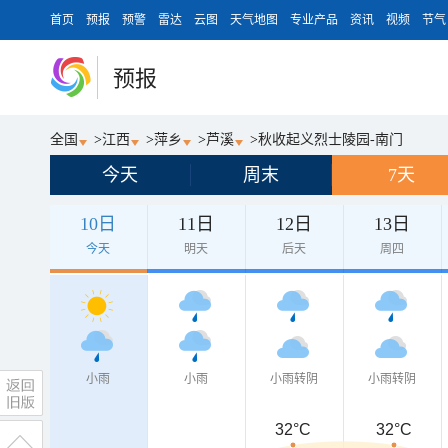
首页
预报
预警
雷达
云图
天气地图
专业产品
资讯
视频
节气
预报
全国
>
江西
>
萍乡
>
芦溪
>
秋收起义烈士陵园-南门
今天
周末
7天
10日
11日
12日
13日
今天
明天
后天
周四
小雨
小雨
小雨转阴
小雨转阴
32°C
32°C