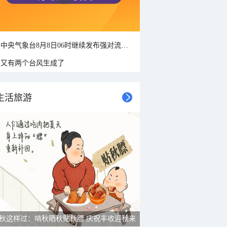
中央气象台8月8日06时继续发布强对流天气蓝色预警
又有两个台风生成了
生活旅游
秋这样过：啃秋晒秋贴秋膘 庆祝丰收迎秋来