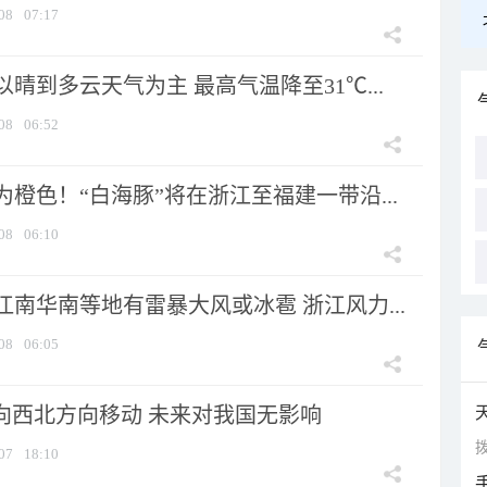
08
07:17
晴到多云天气为主 最高气温降至31℃...
08
06:52
橙色！“白海豚”将在浙江至福建一带沿...
08
06:10
南华南等地有雷暴大风或冰雹 浙江风力...
08
06:05
将向西北方向移动 未来对我国无影响
拨
07
18:10