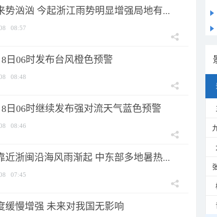
来势汹汹 今起浙江雨势明显增强局地有...
08
08:57
8日06时发布台风橙色预警
08
08:48
月8日06时继续发布强对流天气蓝色预警
08
08:46
靠近浙闽沿海风雨渐起 中东部多地暑热...
08
07:45
强度缓慢增强 未来对我国无影响