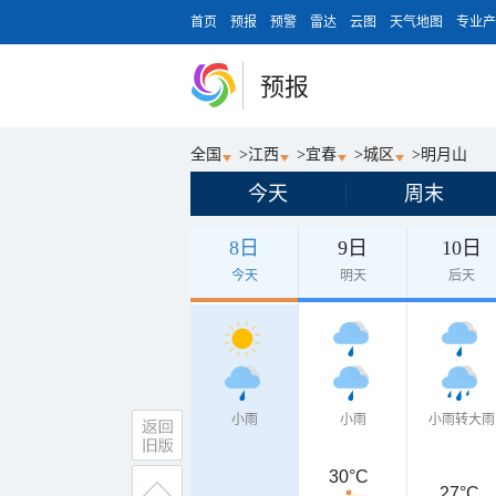
首页
预报
预警
雷达
云图
天气地图
专业产
预报
全国
>
江西
>
宜春
>
城区
>
明月山
今天
周末
8日
9日
10日
今天
明天
后天
小雨
小雨
小雨转大雨
30°C
27°C