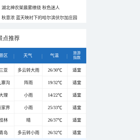
湖北神农架晨雾缭绕 秋色迷人
秋意浓 蓝天映衬下的哈尔滨伏尔加庄园
景点推荐
旅游
景区
天气
气温
指数
三亚
多云转大雨
26/30℃
适宜
九寨沟
阵雨
19/32℃
适宜
大理
小雨
14/22℃
适宜
张家界
小雨
25/33℃
适宜
桂林
晴
26/37℃
适宜
青岛
多云转小雨
26/32℃
适宜