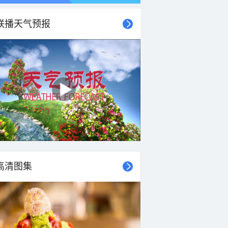
联播天气预报
21时
22时
23时
00时
01时
02时
03时
04时
高清图集
25°C
25°C
24°C
24°C
24°C
23°C
23°C
23°C
2