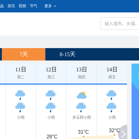
品
资讯
视频
节气
更多
7天
8-15天
11日
12日
13日
14日
周二
周三
周四
周五
小雨
小雨
多云转小雨
小雨
32°C
31°C
28°C