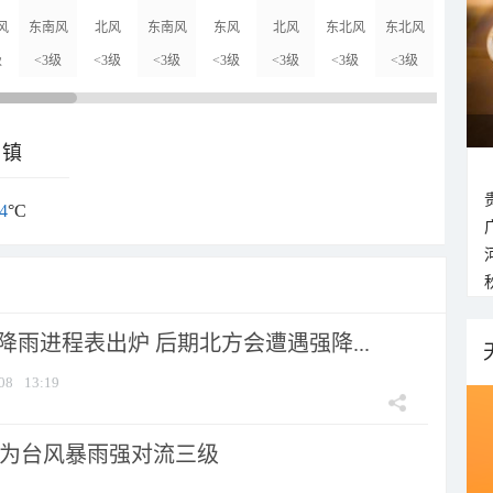
风
东南风
北风
东南风
东风
北风
东北风
东北风
北风
级
<3级
<3级
<3级
<3级
<3级
<3级
<3级
<3级
乡镇
4
°C
 降雨进程表出炉 后期北方会遭遇强降...
08
13:19
为台风暴雨强对流三级