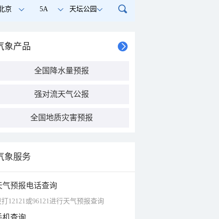
北京
5A
天坛公园
气象产品
全国降水量预报
强对流天气公报
全国地质灾害预报
气象服务
天气预报电话查询
打12121或96121进行天气预报查询
手机查询