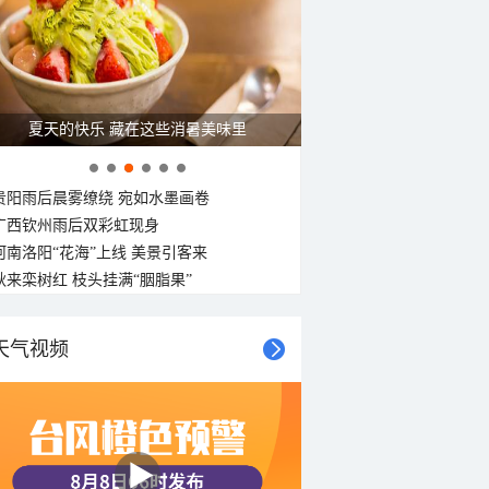
东风
东南风
西北风
南风
南风
西北风
南风
西南风
<3级
<3级
<3级
<3级
<3级
<3级
<3级
<3级
夏天的快乐 藏在这些消暑美味里
贵阳雨后晨雾缭绕 宛如水墨画卷
广西钦州雨后双彩虹现身
河南洛阳“花海”上线 美景引客来
秋来栾树红 枝头挂满“胭脂果”
天气视频