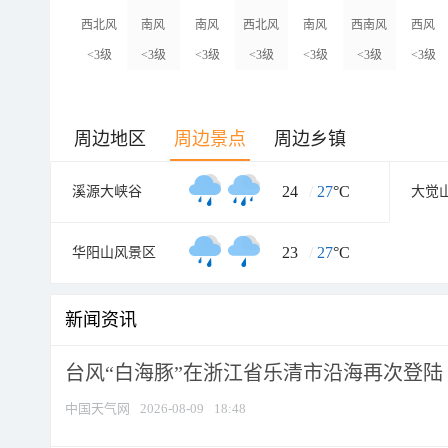
西北风
南风
南风
西北风
南风
西南风
西风
<3级
<3级
<3级
<3级
<3级
<3级
<3级
周边地区
周边景点
周边乡镇
24
/
27
°C
溪源大峡谷
大觉
23
/
27
°C
华阳山风景区
新闻资讯
台风“白海豚”在浙江省乐清市沿海再次登陆
中国天气网
2026-08-09
18:48