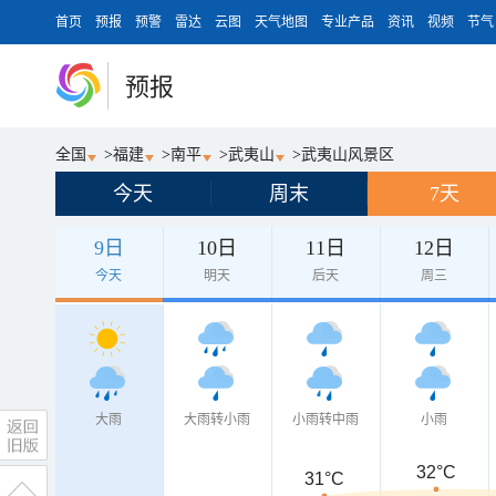
首页
预报
预警
雷达
云图
天气地图
专业产品
资讯
视频
节气
预报
全国
>
福建
>
南平
>
武夷山
>
武夷山风景区
今天
周末
7天
9日
10日
11日
12日
今天
明天
后天
周三
大雨
大雨转小雨
小雨转中雨
小雨
32°C
31°C