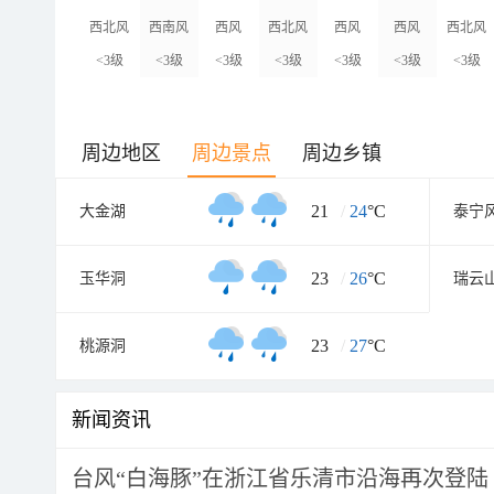
西北风
西南风
西风
西北风
西风
西风
西北风
<3级
<3级
<3级
<3级
<3级
<3级
<3级
周边地区
周边景点
周边乡镇
21
/
24
°C
大金湖
泰宁
23
/
26
°C
玉华洞
瑞云
23
/
27
°C
桃源洞
新闻资讯
台风“白海豚”在浙江省乐清市沿海再次登陆