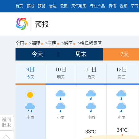
首页
预报
预警
雷达
云图
天气地图
专业产品
资讯
视频
节气
预报
全国
>
福建
>
三明
>
城区
>
格氏栲景区
今天
周末
7天
9日
10日
11日
12日
今天
明天
后天
周三
中雨
小雨
小雨
小雨
34°C
33°C