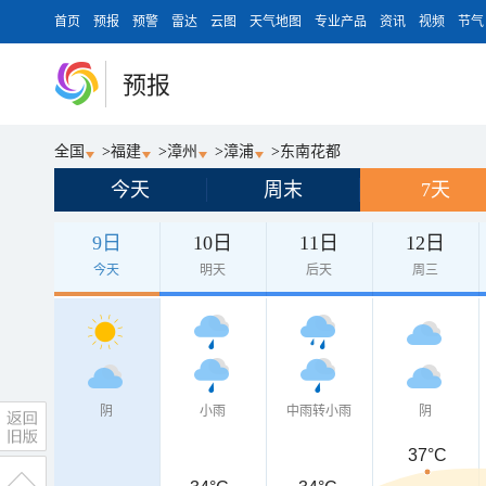
首页
预报
预警
雷达
云图
天气地图
专业产品
资讯
视频
节气
预报
全国
>
福建
>
漳州
>
漳浦
>
东南花都
今天
周末
7天
9日
10日
11日
12日
今天
明天
后天
周三
阴
小雨
中雨转小雨
阴
37°C