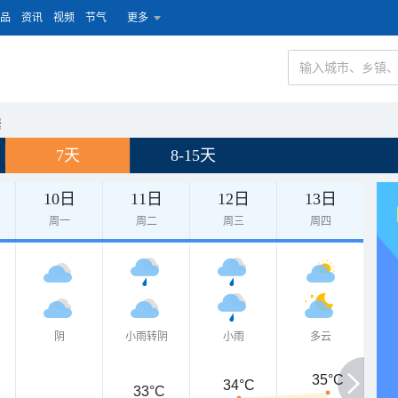
品
资讯
视频
节气
更多
岩
7天
8-15天
10日
11日
12日
13日
周一
周二
周三
周四
阴
小雨转阴
小雨
多云
35°C
34°C
33°C