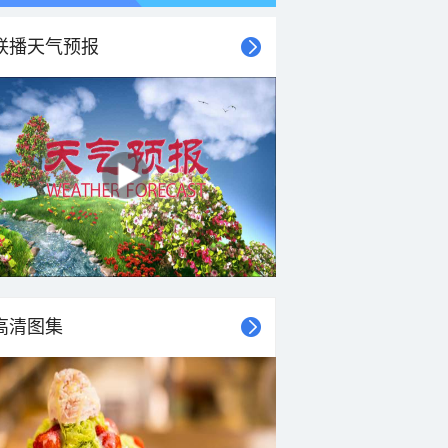
联播天气预报
21时
22时
23时
00时
01时
02时
03时
04时
高清图集
27°C
27°C
26°C
26°C
26°C
25°C
25°C
24°C
2