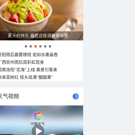
西南风
西风
西北风
西风
西风
西风
西风
西北风
<3级
<3级
<3级
<3级
<3级
<3级
<3级
<3级
广西南宁：盛夏里的“绿野仙踪”
贵阳雨后晨雾缭绕 宛如水墨画卷
广西钦州雨后双彩虹现身
河南洛阳“花海”上线 美景引客来
秋来栾树红 枝头挂满“胭脂果”
天气视频