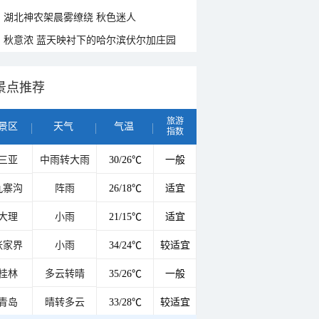
湖北神农架晨雾缭绕 秋色迷人
秋意浓 蓝天映衬下的哈尔滨伏尔加庄园
景点推荐
旅游
景区
天气
气温
指数
三亚
中雨转大雨
30/26℃
一般
九寨沟
阵雨
26/18℃
适宜
大理
小雨
21/15℃
适宜
张家界
小雨
34/24℃
较适宜
桂林
多云转晴
35/26℃
一般
青岛
晴转多云
33/28℃
较适宜