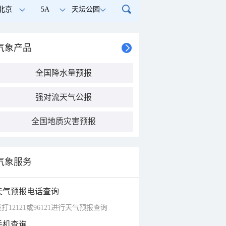
北京
5A
天坛公园
气象产品
全国降水量预报
强对流天气公报
全国地质灾害预报
气象服务
天气预报电话查询
打12121或96121进行天气预报查询
手机查询