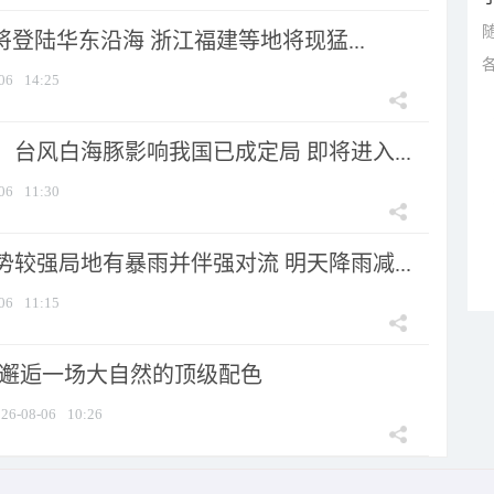
将登陆华东沿海 浙江福建等地将现猛...
06
14:25
台风白海豚影响我国已成定局 即将进入...
06
11:30
较强局地有暴雨并伴强对流 明天降雨减...
06
11:15
 邂逅一场大自然的顶级配色
26-08-06
10:26