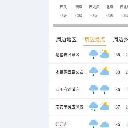
西风
西风
西北风
北风
西北
<3级
<3级
<3级
<3级
<3
周边地区
周边景点
周边
36
/
2
魁星岩风景区
33
/
2
永春蓬壶百丈岩风景区
36
/
2
四王府锦溪庙
37
/
2
南安市灵应风景旅游区
36
/
2
开元寺