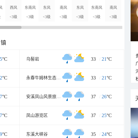
风
西风
东南风
东风
南风
东风
东南风
南风
西北风
级
<3级
<3级
<3级
<3级
<3级
<3级
<3级
<3级
乡镇
5
°C
33
/
21
°C
乌髻岩
2
°C
33
/
21
°C
永春牛姆林生态旅游区
7
°C
37
/
26
°C
安溪凤山风景旅游区
7
°C
37
/
25
°C
凤山游览区
9
°C
35
/
24
°C
东溪大峡谷