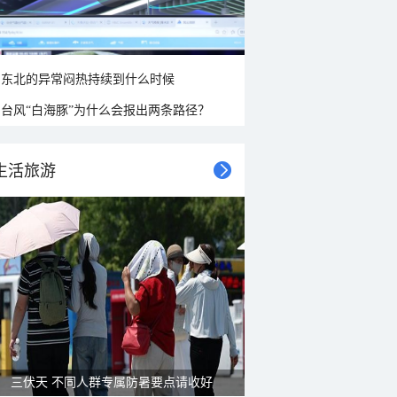
东北的异常闷热持续到什么时候
台风“白海豚”为什么会报出两条路径？
生活旅游
雨后峨眉沟壑尽显 金顶显真容