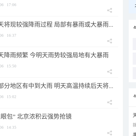
06
17:06
将现较强降雨过程 局部有暴雨或大暴雨...
06
16:37
天降雨频繁 今明天雨势较强局地有大暴雨
06
15:50
分地区有中到大雨 明天高温持续后天将...
06
15:02
显眼包” 北京浓积云强势抢镜
拨
06
14:35