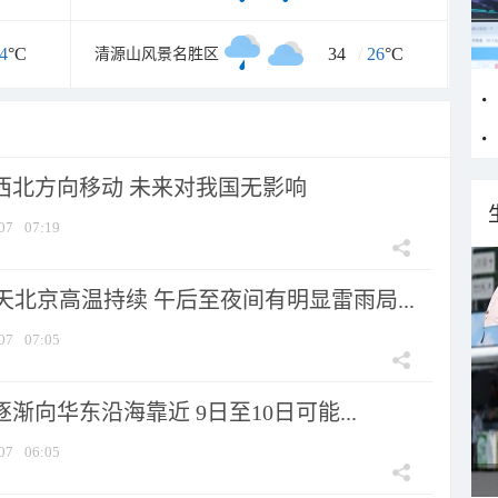
4
°C
34
/
26
°C
清源山风景名胜区
向西北方向移动 未来对我国无影响
07
07:19
北京高温持续 午后至夜间有明显雷雨局...
07
07:05
逐渐向华东沿海靠近 9日至10日可能...
07
06:05