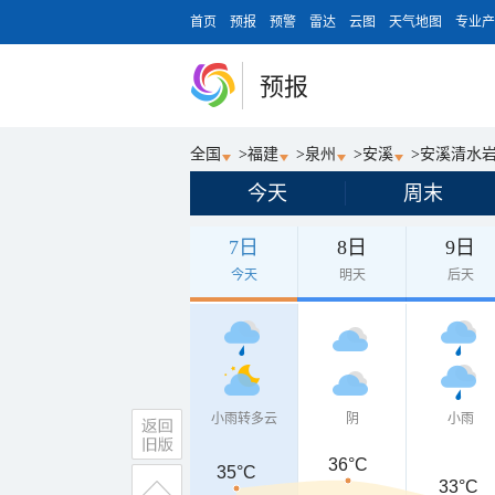
首页
预报
预警
雷达
云图
天气地图
专业产
预报
全国
>
福建
>
泉州
>
安溪
>
安溪清水
今天
周末
7日
8日
9日
今天
明天
后天
小雨转多云
阴
小雨
36°C
35°C
33°C