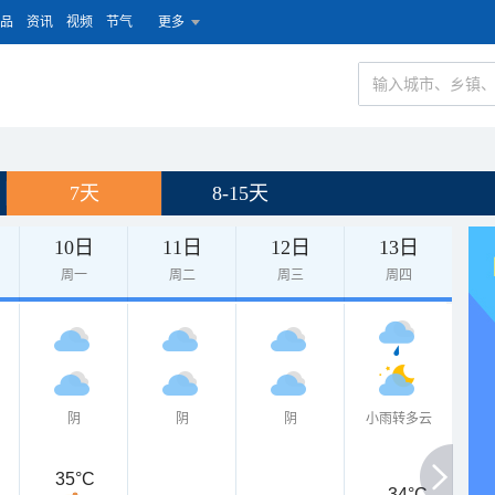
品
资讯
视频
节气
更多
7天
8-15天
10日
11日
12日
13日
周一
周二
周三
周四
阴
阴
阴
小雨转多云
35°C
34°C