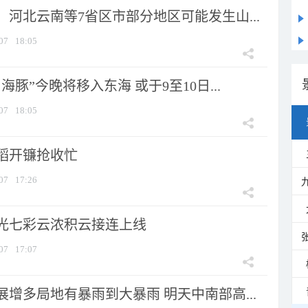
河北云南等7省区市部分地区可能发生山...
07
18:05
海豚”今晚将移入东海 或于9至10日...
07
18:05
稻开镰抢收忙
07
17:26
光七彩云浓积云接连上线
07
17:07
增多局地有暴雨到大暴雨 明天中南部高...