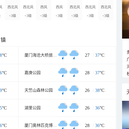
风
西北风
西北风
西风
西风
西北风
西北风
西北风
级
<3级
<3级
<3级
<3级
<3级
<3级
<3级
乡镇
8
°C
27
/
37
°C
厦门海沧大桥旅游区
6
°C
28
/
37
°C
嘉庚公园
9
°C
26
/
38
°C
天竺山森林公园
5
°C
26
/
36
°C
湖里公园
6
°C
28
/
36
°C
厦门奥林匹克博物馆