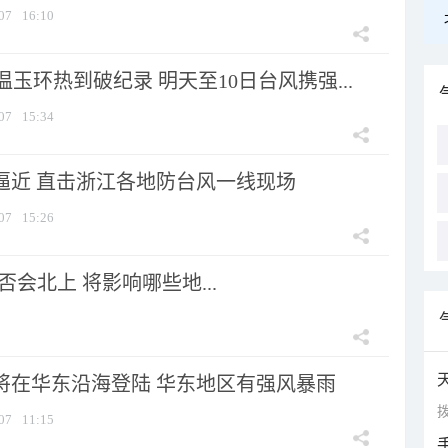
07
16:10
玉环热到破纪录 明天至10日台风携强...
07
15:34
”逼近 直击浙江各地防台风一线现场
07
15:26
会北上 将影响哪些地...
”将在华东沿海登陆 华东地区有强风暴雨
拨
07
11:15