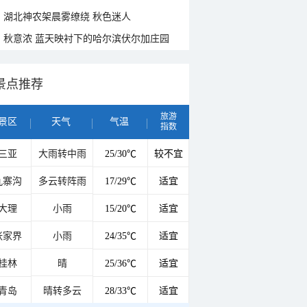
湖北神农架晨雾缭绕 秋色迷人
秋意浓 蓝天映衬下的哈尔滨伏尔加庄园
景点推荐
旅游
景区
天气
气温
指数
三亚
大雨转中雨
25/30℃
较不宜
九寨沟
多云转阵雨
17/29℃
适宜
大理
小雨
15/20℃
适宜
张家界
小雨
24/35℃
适宜
桂林
晴
25/36℃
适宜
青岛
晴转多云
28/33℃
适宜