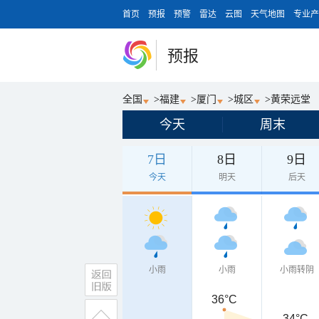
首页
预报
预警
雷达
云图
天气地图
专业产
预报
全国
>
福建
>
厦门
>
城区
>
黄荣远堂
今天
周末
7日
8日
9日
今天
明天
后天
小雨
小雨
小雨转阴
36°C
34°C