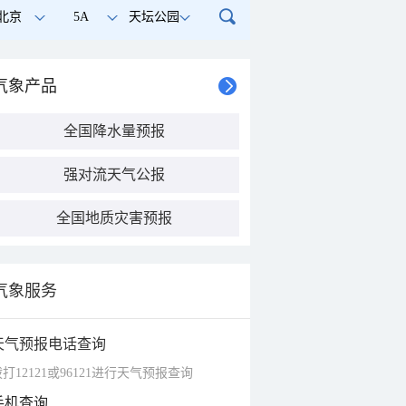
北京
5A
天坛公园
气象产品
全国降水量预报
强对流天气公报
全国地质灾害预报
气象服务
天气预报电话查询
打12121或96121进行天气预报查询
手机查询