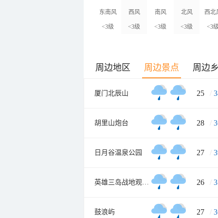
东南风
西风
南风
北风
西北
<3级
<3级
<3级
<3级
<3
周边地区
周边景点
周边
25
/
3
厦门北辰山
28
/
3
胡里山炮台
27
/
3
日月谷温泉公园
26
/
3
英雄三岛战地观光园
27
/
3
鼓浪屿