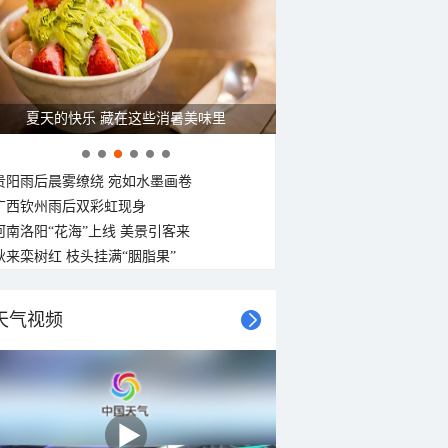
夏天的快乐 藏在这些消暑美味里
贵阳雨后晨雾缭绕 宛如水墨画卷
广西钦州雨后双彩虹现身
河南洛阳“花海”上线 美景引客来
秋来栾树红 枝头挂满“胭脂果”
天气视频