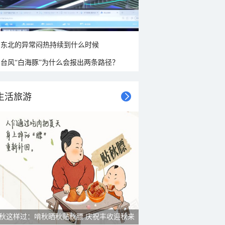
东北的异常闷热持续到什么时候
台风“白海豚”为什么会报出两条路径？
生活旅游
秋这样过：啃秋晒秋贴秋膘 庆祝丰收迎秋来