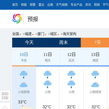
首页
预报
预警
雷达
云图
天气地图
专业产品
资讯
视频
节气
预报
全国
>
福建
>
厦门
>
城区
>
海天堂构
今天
周末
7天
10日
11日
12日
13日
今天
明天
后天
周四
小雨转阴
小雨
小雨
小雨转阴
33°C
32°C
32°C
32°C