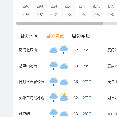
西风
西风
西风
西风
西风
西风
西风
<3级
<3级
<3级
<3级
<3级
<3级
<3级
周边地区
周边景点
周边乡镇
32
/
25
°C
厦门北辰山
33
/
28
°C
胡里山炮台
嘉庚
36
/
27
°C
日月谷温泉公园
天竺
32
/
27
°C
英雄三岛战地观光园
湖里
33
/
28
°C
鼓浪屿